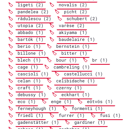
ligeti (2)
novalis (2)
pandelea (2)
picht (2)
rădulescu (2)
schubert (2)
utopia (2)
varèse (2)
abbado (1)
akiyama (1)
bartók (1)
baudelaire (1)
berio (1)
bernstein (1)
billone (1)
bitter (1)
blech (1)
bour (1)
br (1)
cage (1)
cambreling (1)
cascioli (1)
castellucci (1)
celan (1)
celibidache (1)
craft (1)
czerny (1)
debussy (1)
eckhart (1)
eco (1)
enge (1)
eötvös (1)
ferneyhough (1)
formenti (1)
friedl (1)
furrer (1)
fusi (1)
gadenstätter (1)
gardiner (1)