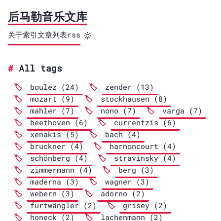
后马勒音乐文库
关于
索引
文章列表
rss
All tags
boulez (24)
zender (13)
mozart (9)
stockhausen (8)
mahler (7)
nono (7)
varga (7)
beethoven (6)
currentzis (6)
xenakis (5)
bach (4)
bruckner (4)
harnoncourt (4)
schönberg (4)
stravinsky (4)
zimmermann (4)
berg (3)
maderna (3)
wagner (3)
webern (3)
adorno (2)
furtwängler (2)
grisey (2)
honeck (2)
lachenmann (2)