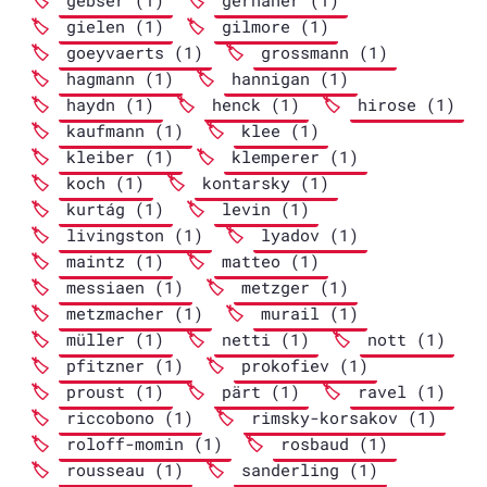
gebser (1)
gerhaher (1)
gielen (1)
gilmore (1)
goeyvaerts (1)
grossmann (1)
hagmann (1)
hannigan (1)
haydn (1)
henck (1)
hirose (1)
kaufmann (1)
klee (1)
kleiber (1)
klemperer (1)
koch (1)
kontarsky (1)
kurtág (1)
levin (1)
livingston (1)
lyadov (1)
maintz (1)
matteo (1)
messiaen (1)
metzger (1)
metzmacher (1)
murail (1)
müller (1)
netti (1)
nott (1)
pfitzner (1)
prokofiev (1)
proust (1)
pärt (1)
ravel (1)
riccobono (1)
rimsky-korsakov (1)
roloff-momin (1)
rosbaud (1)
rousseau (1)
sanderling (1)