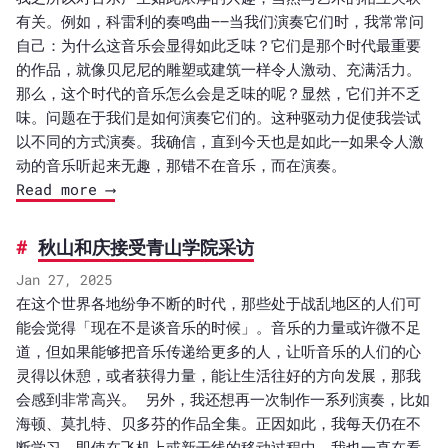
有关。例如，科雷利的奏鸣曲——当我们演奏它们时，我常常问
自己：为什么这音乐会显得如此乏味？它们是那个时代最重要
的作品，就像贝尼尼的雕塑或建筑一样令人激动、充满活力。
那么，这个时代的音乐怎么会是乏味的呢？显然，它们并不乏
味。问题在于我们是如何演奏它们的。这种驱动力促使我尝试
以不同的方式演奏。我确信，直到今天也是如此——如果令人激
动的音乐听起来无趣，那错不在音乐，而在演奏。
Read more ⟶
秋山和庆接受青山学院采访
Jan 27, 2025
在这个世界各地纷争不断的时代，那些处于战乱地区的人们可
能会觉得「现在不是谈音乐的时候」。音乐的力量或许微不足
道，但如果能够把音乐传递给更多的人，让听音乐的人们的心
灵得以休憩，或者获得力量，能让生活往好的方向发展，那我
会感到非常高兴。 另外，我还想再一次制作一系列演奏，比如
海顿、莫扎特、贝多芬的作品全集。正因如此，我每天仍在不
断学习，即使在飞机上或新干线的移动过程中，我也一直在看