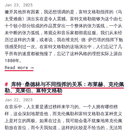
Jan 23, 2025
撇开其他所有因素，我还想强调的是，富特文格勒指挥的《马
太受难曲》演出实在是令人震撼。富特文格勒能够为这个由七
十个较小部分组成的作品贯穿出一个整体的张力弧线，一个从
未中断的张力弧线，将观众和音乐家都彻底征服。我们从未经
历过这样的力量，或者说，我在维克托·德·萨巴塔的指挥下勉
强感受到过一次。在富特文格勒的这场演出中，人们忘记了几
乎所有的速度都被拖慢了，忘记了这种风格的理想实际上源自
1880年。
Read more ⟶
库特·桑德林与不同指挥的关系：布莱赫、克伦佩
勒、克莱伯、富特文格勒
Jan 22, 2025
在音乐中，人主要是通过榜样来学习的。一个人拥有哪些榜
样，这会深刻地塑造他，而克伦佩勒和富特文格勒在某种意义
上是对立的两极。如果在过去，我可能会毫不犹豫地将克伦佩
勒放在首位，而今天我知道，这样的比较是不恰当的，无法简