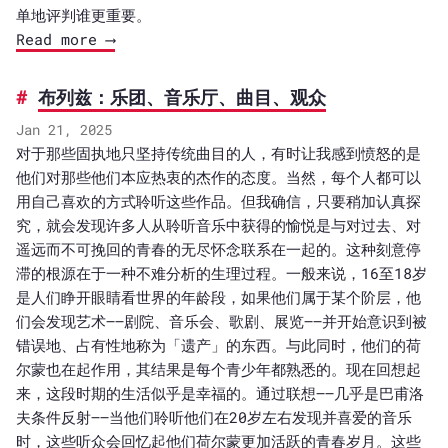
单地评判谁更重要。
Read more ⟶
布列兹：乐团、音乐厅、曲目、观众
Jan 21, 2025
对于那些固执地只坚持传统曲目的人，有时让我感到愤怒的是
他们对那些他们本应热衷的杰作的态度。当然，每个人都可以
用自己喜欢的方式聆听这些作品。但我确信，只要稍加认真探
究，就会发现许多人从聆听音乐中获得的愉悦是与对过去、对
遥远而不可挽回的青春的无尽怀念联系在一起的。这种刻意停
滞的根源在于一种不难分析的生理过程。一般来说，16至18岁
是人们睁开眼睛看世界的年龄段，如果他们属于某个阶层，他
们会发现艺术——剧院、音乐会、歌剧、展览——并开始意识到被
错误地、占有性地称为「遗产」的东西。与此同时，他们的荷
尔蒙也在起作用，其结果是每个青少年都熟悉的。现在回想起
来，这段时期的生活似乎是幸福的。通过联想——几乎是巴甫洛
夫条件反射——当他们聆听他们在20岁左右发现并喜爱的音乐
时，这些听众会回忆起他们荷尔蒙更加活跃的青春岁月。这些