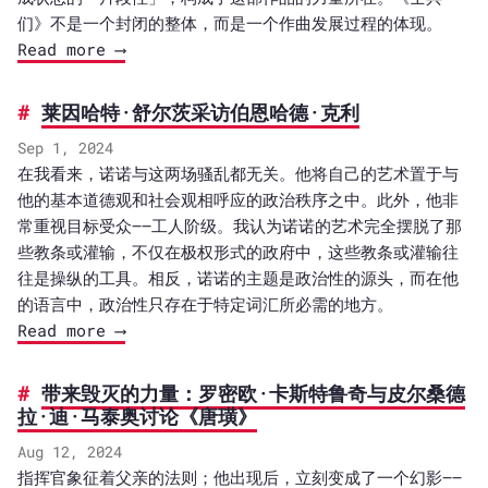
们》不是一个封闭的整体，而是一个作曲发展过程的体现。
Read more ⟶
莱因哈特·舒尔茨采访伯恩哈德·克利
Sep 1, 2024
在我看来，诺诺与这两场骚乱都无关。他将自己的艺术置于与
他的基本道德观和社会观相呼应的政治秩序之中。此外，他非
常重视目标受众——工人阶级。我认为诺诺的艺术完全摆脱了那
些教条或灌输，不仅在极权形式的政府中，这些教条或灌输往
往是操纵的工具。相反，诺诺的主题是政治性的源头，而在他
的语言中，政治性只存在于特定词汇所必需的地方。
Read more ⟶
带来毁灭的力量：罗密欧·卡斯特鲁奇与皮尔桑德
拉·迪·马泰奥讨论《唐璜》
Aug 12, 2024
指挥官象征着父亲的法则；他出现后，立刻变成了一个幻影——