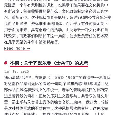
无疑是一个带有悲剧性的讽刺，也揭示了如果要在文化机构中
有所改变，首先需要做的是什么：文化政策制定者必须认真学
习、重新定位。这种现状简直是疯狂：超过90%的公共音乐经费
流向了那些按工资标准组织的团体，而几乎没有任何资金剩下
用于面向未来、具有创造性的活动。由此导致一种文化正在自
我毁灭，而政客们则助长了这一局面，使少数负责任的艺术家
在几乎无望的斗争中被消耗殆尽。
Read more ⟶
岑德：关于齐默尔曼《士兵们》的思考
Jan 13, 2025
我仍清楚地记得，在歌剧《士兵们》1965年的首演中——尽管我
对这部作品感到无比的着迷——却对某些东西感到非常困惑：这
部作品在风格和形式上的不统一。奢华的音响与炫目的技巧旁
边是苦行般的简朴；正统的序列主义音乐与古典音乐的引文并
置；爵士乐与录音带上具体的噪音交织……如今，我认为，恰恰
是这种总体形式的不对称性，这种风格层次的交错，这种未完
成状态的「片段性」，构成了这部作品的力量所在。《士兵