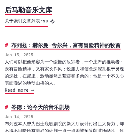
后马勒音乐文库
关于
索引
文章列表
rss
布列兹：赫尔曼·舍尔兴，富有冒险精神的牧首
Jan 15, 2025
人们可以把他形容为一个缓慢的改宗者，一个庄严的推动者：
既有冒险精神，又有家长作风；说服力和信念深深扎根于灵魂
的深处，在那里，激动显然是荒谬和多余的；他是一个不关心
表面漩涡的地动山摇的人。
Read more ⟶
岑徳：论今天的音乐剧场
Jan 14, 2025
布列兹本人曾为巴士底歌剧院的新大厅设计付出巨大努力，却
不得不目睹所有美好的计划一点一点地被预算削减所牺牲。这