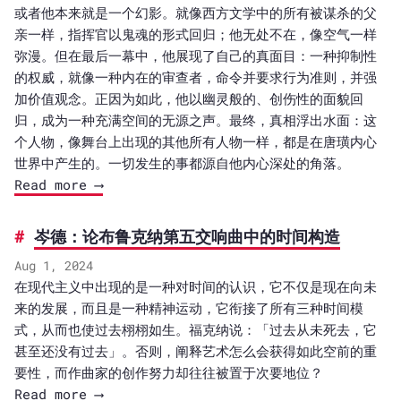
或者他本来就是一个幻影。就像西方文学中的所有被谋杀的父
亲一样，指挥官以鬼魂的形式回归；他无处不在，像空气一样
弥漫。但在最后一幕中，他展现了自己的真面目：一种抑制性
的权威，就像一种内在的审查者，命令并要求行为准则，并强
加价值观念。正因为如此，他以幽灵般的、创伤性的面貌回
归，成为一种充满空间的无源之声。最终，真相浮出水面：这
个人物，像舞台上出现的其他所有人物一样，都是在唐璜内心
世界中产生的。一切发生的事都源自他内心深处的角落。
Read more ⟶
岑德：论布鲁克纳第五交响曲中的时间构造
Aug 1, 2024
在现代主义中出现的是一种对时间的认识，它不仅是现在向未
来的发展，而且是一种精神运动，它衔接了所有三种时间模
式，从而也使过去栩栩如生。福克纳说：「过去从未死去，它
甚至还没有过去」。否则，阐释艺术怎么会获得如此空前的重
要性，而作曲家的创作努力却往往被置于次要地位？
Read more ⟶