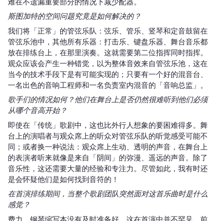
难在不遗漏重要部分的情况下减少配器。
斯图加特的空间问题究竟是如何解决的？
我们将「正常」的管弦乐队：弦乐、管乐、竖琴和定音鼓留在
管弦乐池中，其他所有乐器：打击乐、键盘乐器、舞台音乐都
放在排练台上，在那里演奏。这就需要第二位指挥同时指挥。
观众应该会产生一种错觉，以为整体音效来自管弦乐池，这在
当今的技术手段下是有可能实现的；只要有一个好的混音台、
一名出色的音响工程师和一名负责室内混音的「音响总监」。
歌手们的情况如何？他们在舞台上是否仍然很难听到他们必须
从哪个音高开始？
即使在「传统」歌剧中，这也比外行人想象的要困难得多。舞
台上的演唱者与观众席上的听众对管弦乐队的听觉感受可能不
同；或者换一种说法：观众席上生动、透明的声音，在舞台上
的表演者听来就像是来自「阴间」的弥漫、遥远的声音。除了
音乐性，这还需要大量的经验和专注力。尽管如此，我有时还
是会怀疑他们是如何找到音符的！
在首演排练期间，当整个歌剧团队突然面对这首乐曲时是什么
感觉？
费力。钢琴缩写本没有及时准备好，这在首演中并不罕见。前