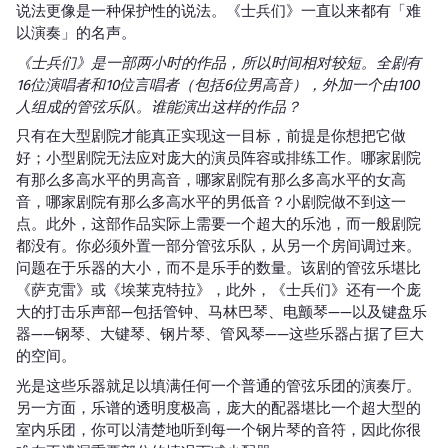
说法更像是一种保护性的说法。《士兵们》一直以来都有「难
以演奏」的名声。
《士兵们》是一部两小时的作品，所以时间相对较短。全剧有
16位演唱者和10位言唱者（包括6位男高音），外加一个由100
人组成的管弦乐队。谁能演出这样的作品？
只有在大型剧院才能真正实现这一目标，前提是你想把它做
好；小型剧院无法应对庞大的演员阵容或排练工作。哪家剧院
有那么多高水平的男高音，哪家剧院有那么多高水平的女高
音，哪家剧院有那么多高水平的男低音？小剧院做不到这一
点。此外，这部作品实际上需要一个超大的乐池，而一般剧院
都没有。你必须外置一部分管弦乐队，从另一个房间调过来。
问题在于乐器的大小，而不是乐手的数量。该剧的管弦乐堪比
《萨克雷》或《埃莱克特拉》，此外，《士兵们》还有一个庞
大的打击乐声部—包括管钟、马林巴琴、电颤琴——以及键盘乐
器——钢琴、大键琴、钢片琴、管风琴——这些乐器占据了巨大
的空间。
光是这些乐器就足以填满任何一个普通的管弦乐团的演奏厅。
另一方面，乐谱的透明度极高，庞大的配器堪比一个超大型的
室内乐团，你可以清楚地听到每一个钢片琴的音符，因此你很