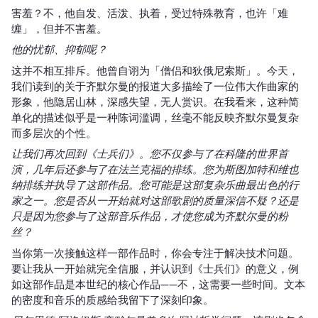
害羞？不，他自发、活泼、执着，受过特殊教育，也许「难
缠」，但并不害羞。
他的忧郁、抑郁呢？
这并不相互排斥。他曾自诩为「僧侣和狄俄尼索斯」。今天，
我们读到的关于齐默尔曼的报道大多描绘了一位伟大作曲家的
形象，他隐居山林，深感失望，无人赏识。在我看来，这种简
单化的描述似乎是一种陈词滥调，丝毫不能反映齐默尔曼复杂
而多层次的个性。
让我们再次回到《士兵们》。您不仅参与了在科隆的世界首
演，几年后还参与了在法兰克福的排练。您为斯图加特和维也
纳排练并执导了这部作品。您可能是这部复杂乐曲最出色的行
家之一。您是否从一开始就对这部歌剧的质量深信不疑？还是
只是因为您参与了这部音乐作品，才使您成为齐默尔曼的粉
丝？
当你第一次接触这样一部作品时，你会专注于解决技术问题。
要让我从一开始就完全信服，并认识到《士兵们》的意义，例
如这部作品是本世纪的核心作品——不，这需要一些时间。文本
的密度和音乐的质感给我留下了深刻印象。