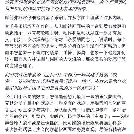
他真正感兴趣的是这些素材的永恒性和典范性。哈里·库普弗在
斯图加特的作品中找到了令人着迷的图像。
库普弗非常仔细地阅读了乐谱，并从字面上理解了许多内容。
音乐是根据场景创作的，从咖啡馆画面中的声音到看似荒诞的
动态指示，只有与歌唱手势、动作和运动联系在一起才有意
义。例如：皮尔泽在咖啡馆对「亲爱的同志们」讲话时。每个
音节都有不同的动态记号，音乐分析在这里没有任何帮助，但
如果您想象一下当时的场景、手势、姿势，想象一下他是如何
转向四面八方并试图与周围的人交流的，那么复杂的动态记号
就变得合理了。
我们或许应该谈谈《士兵们》中作为一种风格手段的「噪
音」，这些反复出现的噪音是乐谱的一部分。齐默尔曼为什么
要采用这种手段？它们是真实的另一种形式吗？
它们用于不同的效果。您可能会想到最后一幕的乐队蒙太奇。
齐默尔曼心目中的戏剧是一种全面的戏剧，用噪音和具体的声
音让听众直接参与其中。乐队蒙太奇：行进的脚步声、多种语
言的命令声、引擎声、尖叫声、扬声器中的「主祷文」——这些
声音给人的印象是压倒性的，比可能的场景效果要强烈得多，
或者换句话说：声音的联想比画面本身更直观。尽管有精确详