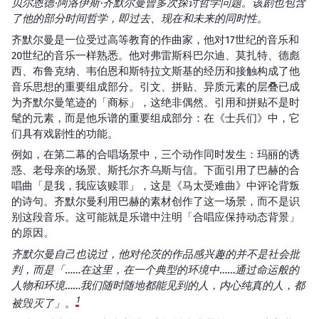
贝尔恩德·阿洛伊斯·齐默尔曼曾多次探讨哲学问题。该剧也包含
了他的部分时间哲学，即过去、现在和未来的同时性。
齐默尔曼是一位受过高等教育的作曲家，他对17世纪的音乐和
20世纪的音乐一样熟悉。他对弗雷斯科巴尔迪、莫扎特、德彪
西、布鲁克纳、韦伯恩和斯特拉文斯基的经历和接触构成了他
音乐思想的重要组成部分。引文、拼贴、异质元素的层叠已成
为齐默尔曼笔迹的「商标」，这绝非偶然。引用和拼贴不是时
髦的元素，而是他乐谱的重要组成部分：在《士兵们》中，它
们具有戏剧性的功能。
例如，在第二幕的合唱场景中，三个动作同时发生：玛丽的诱
惑、老母亲的场景、斯托尔齐乌斯与信。下面引用了巴赫的合
唱曲「是我，我应该赎罪」，这是《马太受难曲》中评论背叛
的诗句。齐默尔曼利用巴赫的素材创作了这一场景，而不是识
别这段音乐。这可能就是乐谱中注明「合唱应保持动态背景」
的原因。
齐默尔曼自己也说过，他对伦茨的作品感兴趣的并不是社会批
判，而是「……在这里，在一个典型的环境中……通过命运般的
人物和环境……我们随时随地都能见到的人，内心纯真的人，都
1
被毁灭了」。