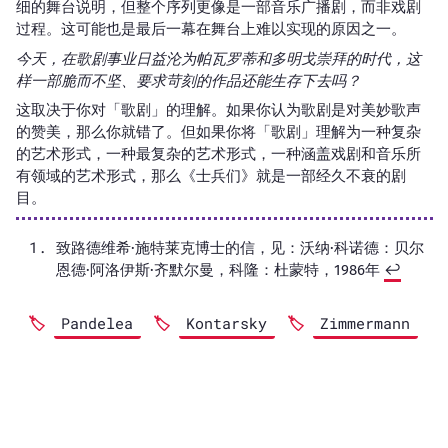
细的舞台说明，但整个序列更像是一部音乐广播剧，而非戏剧
过程。这可能也是最后一幕在舞台上难以实现的原因之一。
今天，在歌剧事业日益沦为帕瓦罗蒂和多明戈崇拜的时代，这
样一部脆而不坚、要求苛刻的作品还能生存下去吗？
这取决于你对「歌剧」的理解。如果你认为歌剧是对美妙歌声
的赞美，那么你就错了。但如果你将「歌剧」理解为一种复杂
的艺术形式，一种最复杂的艺术形式，一种涵盖戏剧和音乐所
有领域的艺术形式，那么《士兵们》就是一部经久不衰的剧
目。
致路德维希·施特莱克博士的信，见：沃纳·科诺德：贝尔
恩德·阿洛伊斯·齐默尔曼，科隆：杜蒙特，1986年
↩︎
Pandelea
Kontarsky
Zimmermann