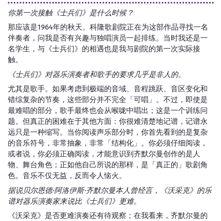
你第一次接触《士兵们》是什么时候？
那应该是1964年的秋天。科隆歌剧院正在为这部作品寻找一名
伴奏者，问我是否有兴趣与独唱演员一起排练。当时我还是一
名学生，与《士兵们》的相遇也是我与剧院的第一次实际接
触。
《士兵们》对器乐演奏者和歌手的要求几乎是非人的。
尤其是歌手。如果考虑到极端的音域、音程跳跃、音区变化和
错综复杂的节奏，这些部分并不完全「可唱」。不过，即使是
最难唱的部分，歌手最终也会从喉咙中唱出；这是一个训练问
题。但真正的困难在于其他方面：你很难清楚地记谱，记谱永
远只是一种缩写。当你阅读声乐部分时，你首先看到的是复杂
的音乐符号，非常抽象，非常「结构化」。你必须仔细阅读，
或者说，你必须正确阅读，才能意识到齐默尔曼创作的是人
物、舞台角色；正如他自己所说的那样，是「真正的」歌剧角
色。音乐不仅无益，反而令人恼火。
据说贝尔恩德·阿洛伊斯·齐默尔曼本人曾经言，《沃采克》的乐
谱对器乐演奏家来说比《士兵们》更难。
《沃采克》是否更难演奏还有待观察；在我看来，齐默尔曼的