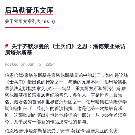
后马勒音乐文库
关于
索引
文章列表
rss
关于齐默尔曼的《士兵们》之思：潘德莱亚采访
康塔尔斯基
Posted on Jun 15, 2024
伯恩哈德·康塔尔斯基是康塔尔斯基兄弟中的老三，如今是诠释
《士兵们》最出色的行家之一。与他的兄弟不同，伯恩哈德很
早就决定以指挥家为职业——钢琴二重奏阿方斯和阿洛伊斯·康
塔尔斯基擅长演奏20世纪的音乐，多年来一直是世界上最知
名、最著名的首演和世界首演乐团之一。伯恩哈德在科隆求学
期间曾担任《士兵们》的首演指挥，这是他第一次接触音乐
剧。这部歌剧的演出史也是他传记的一部分：从1965年首演至
今，几乎没有一部新的作品没有他的参与。
伯恩哈德·康塔尔斯基接受了安卡-莫妮卡·潘德莱亚的采访。