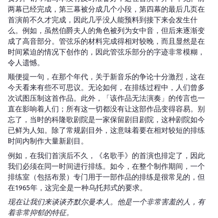
两幕已经完成，第三幕被分成几个小段，第四幕的最后几页在
首演前不久才完成，因此几乎没人能预料到接下来会发生什
么。例如，虽然伯爵夫人的角色被列为女中音，但后来逐渐变
成了高音部分。管弦乐的材料完成得相对较晚，而且显然是在
时间紧迫的情况下创作的，因此管弦乐部分的字迹非常模糊，
令人遗憾。
顺便提一句，在那个年代，关于新音乐的争论十分激烈，这在
今天看来有些不可思议。无论如何，在排练过程中，人们曾多
次试图压制这首作品。此外，「该作品无法演奏」的传言也一
直在影响着人们；所有这一切都没有让这部作品变得容易。别
忘了，当时的科隆歌剧院是一家保留剧目剧院，这种剧院如今
已鲜为人知。除了常规剧目外，这意味着要在相对较短的排练
时间内制作大量新剧目。
例如，在我们首演后不久，《名歌手》的首演也排定了，因此
我们必须在同一时间进行排练。如今，在整个制作期间，一个
排练室（包括布景）专门用于一部作品的排练是很常见的，但
在1965年，这完全是一种乌托邦式的要求。
现在让我们来谈谈齐默尔曼本人。他是一个非常害羞的人，有
着非常抑郁的特征。