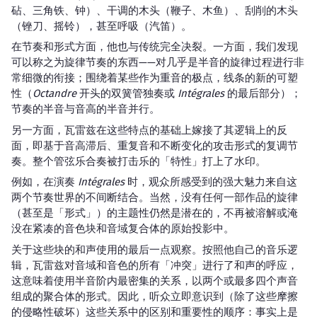
砧、三角铁、钟）、干调的木头（鞭子、木鱼）、刮削的木头
（锉刀、摇铃），甚至呼吸（汽笛）。
在节奏和形式方面，他也与传统完全决裂。一方面，我们发现
可以称之为旋律节奏的东西——对几乎是半音的旋律过程进行非
常细微的衔接；围绕着某些作为重音的极点，线条的新的可塑
性（
Octandre
开头的双簧管独奏或
Intégrales
的最后部分）；
节奏的半音与音高的半音并行。
另一方面，瓦雷兹在这些特点的基础上嫁接了其逻辑上的反
面，即基于音高滞后、重复音和不断变化的攻击形式的复调节
奏。整个管弦乐合奏被打击乐的「特性」打上了水印。
例如，在演奏
Intégrales
时，观众所感受到的强大魅力来自这
两个节奏世界的不间断结合。当然，没有任何一部作品的旋律
（甚至是「形式」）的主题性仍然是潜在的，不再被溶解或淹
没在紧凑的音色块和音域复合体的原始投影中。
关于这些块的和声使用的最后一点观察。按照他自己的音乐逻
辑，瓦雷兹对音域和音色的所有「冲突」进行了和声的呼应，
这意味着使用半音阶内最密集的关系，以两个或最多四个声音
组成的聚合体的形式。因此，听众立即意识到（除了这些摩擦
的侵略性破坏）这些关系中的区别和重要性的顺序：事实上是