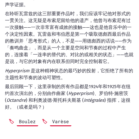
声学证据。
在聆听瓦雷兹的这三部重要作品时，我们应该牢记他对形式的
一贯关注。这无疑是布索尼留给他的遗产，他曾与布索尼有过
一次接触——一次非常富有成效的接触——这也是他音乐中的一
个决定性因素。瓦雷兹和韦伯恩是第一个吸取德彪西最后作品
的教训并「思考形式」的人，不是——用德彪西的话说——作为
「奏鸣曲盒」，而是从一个主要是空间和节奏的过程中产生
的，连接着「一连串的替代的、对比的或相关的状态」——也就
是说，与它的对象有内在联系但同时完全控制着它。
Hyperprism
是这种精神状态的最巧妙的投射，它拒绝了所有的
主题性和节奏的波动可塑性。
最后回顾一下，这里录制的所有作品都是1924年和1925年在纽
约首次演出的，分别由作曲家 (
Hyperprism
)、罗伯特·施密茨
(
Octandre
) 和利奥波德·斯托科夫斯基 (
Intégrales
) 指挥，这很
好。（或者是吗？）
Boulez
Varèse