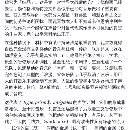
称它为「结晶」。这是第一次世界大战后的几年，德彪西已经
去世，勋伯格和斯特拉文斯基似乎已经对音乐做出了重要贡
献。西方音乐界的一大部分人都被「野兽派」和新古典主义之
间的徒劳争论所困扰，而瓦雷兹本人却不知道韦伯恩的序列主
义；他作为一个能够在声音中对当代现实作出不可抗拒的肯定
的作曲家，完全出乎意料地出现了。
在这种情况下，材料中有某种辩证法是最重要的。瓦雷兹觉得
自己完全没有义务将他的音乐与任何「传统」联系起来（这在
物理意义上几乎都是真实的！），他最终拒绝了古典（学术）
概念的管弦乐队和调性，甚至拒绝了平均律，重新组建了一个
乐队，以满足他的音乐的「空间」和「节奏」要求。这意味着
完全忘记了典型的「浪漫」管弦乐队，几乎取消了弦乐，用巨
大的打击乐来加强动态元素。大量的铜管和木管乐器构成了声
音的主体，短笛、降A单簧管、长号和低音提琴在频谱的两端完
成了音域。
这代表了
Hyperprism
和
Intégrales
的声学计划，它们的形成非
常相似。至于打击乐，瓦雷兹远远超出了后浪漫主义管弦乐中
的单纯的如画式使用。他把他的材料结构化、有序化，从而实
现了巨大的「功力」(work force)，既有攻击性又有静态的特点
——拉伸的皮（鼓）、深调的金属（钹、锣）、高调的金属（铁