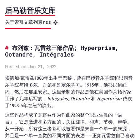
后马勒音乐文库
关于
索引
文章列表
rss
布列兹：瓦雷兹三部作品; Hyperprism,
Octandre, Intégrales
Posted on Jun 21, 2022
埃德加·瓦雷兹1883年出生于巴黎，曾在巴黎音乐学院和思康音
乐学院与维多尔、丹第和鲁塞尔学习。1915年，他移民到纽
约，然后在那里安家。这里录制的作品是他在美国作为指挥家
工作了几年后写的，
Intégrales
,
Octandre
和
Hyperprism
依次
于1923-4年在纽约演出。
这些作品构成了瓦雷兹作为作曲家的整个职业生涯的「语
言」，它是激进和多方面的，关注旋律、和声、节奏、声学。
从一开始，所有这三者都可以被看作是来自一个单一的来源，
并且是一个单一直觉的不同方面的表述——正如瓦雷兹自己喜欢