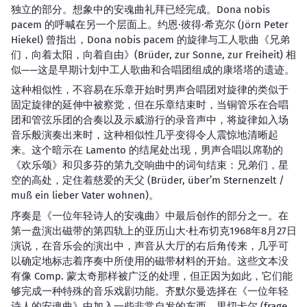
独立的部分。想象中的安魂曲礼拜已经完成。Dona nobis
pacem 的呼喊在另一个层面上。约恩·彼得·希克尔 (Jörn Peter
Hiekel) 曾指出，Dona nobis pacem 的旋律与工人歌曲《兄弟
们，向着太阳，向着自由》(Brüder, zur Sonne, zur Freiheit) 相
似——这是早期计划中工人歌曲和合唱团组成的康塔塔的遗迹。
这种相似性，不容易在乐章开始时男声合唱团对旋律的类似于
固定旋律的延伸中被察觉，但在乐章结束时，当铜管乐在合唱
团和管弦乐团的合奏以及示威游行的录音声中，将旋律如入场
音乐般演奏出来时，这种相似性几乎变得令人震惊地清晰起
来。这个暗示在 Lamento 的结尾处出现，男声合唱以席勒的
《欢乐颂》和贝多芬的第九交响曲中的词句结束：兄弟们，星
空的高处，定住着慈爱的天父 (Brüder, über’m Sternenzelt /
muß ein lieber Vater wohnen)。
序奏是《一位年轻诗人的安魂曲》中最后创作的部分之一。在
第一盘演出磁带的第四轨上的亚历山大·杜布切克1968年8月27日
演说，在音乐会的演出中，声音从大厅的右后角传来，几乎可
以确定地标志着序奏中所使用的磁带材料的开始。这些文本没
有像 Comp. 蒙太奇那样被广泛的处理，但正因为如此，它们能
够完成一种特殊的音乐戏剧功能。齐默尔曼选择在《一位年轻
诗人的安魂曲》中加入一些非常自发的东西。里切卡尔 (frage,