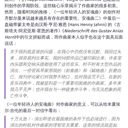
到创作的早期阶段。这些核心乐章揭示了作曲家的很多初衷。
然而，随着时间的推移，《一位年轻诗人的安魂曲》的创作对
齐默尔曼来说越来越具有存在的重要性。安魂曲二》中最后一
盘磁带蒙太奇是由汉斯·亨尼·雅恩 (Hans Henny Jahnn) 的《古
斯塔夫·阿尼亚斯·霍恩的著作》(
Niederschrift des Gustav Anias
Horn
)中的引文拼贴而成，而作曲家本人似乎也在这个面具后面
说话：
关于我到底是谁的问题，在我心中仍然没有沉默。我回过头
来，很容易列出事实。我的50部作品已被印刷出来。许多室
内乐团和交响乐团都使用了这些音乐。时不时有大型作品的
演出。一些管风琴家用我的《前奏曲》和《赋格曲》折磨自
己。报刊评论家们对我赞不绝口，也对我诅咒不已。在新的
音乐词典中，我被提到是一个重要但困难的作曲家。多年来
我几乎无声；也许我在与一种疲惫作斗争，与无法想象的死
亡作斗争。
《一位年轻诗人的安魂曲》对作曲家的意义，可以从给米夏埃
尔·吉伦的最后一封信中看出：
十万火急！- 演出即使在最困难的条件下也必须进行，因为
演出的时机对作曲家的理智至关重要。这里的情况就是如