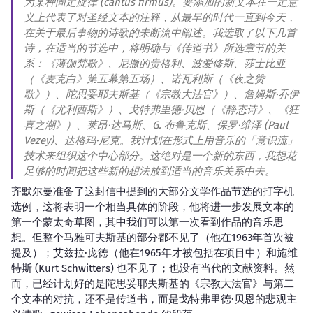
为某种固定旋律 (cantus firmus)。要添加的新文本在一定意
义上代表了对圣经文本的注释，从最早的时代一直到今天，
在关于最后事物的诗歌的未断流中阐述。我选取了以下几首
诗，在适当的节选中，将明确与《传道书》所选章节的关
系：《薄伽梵歌》、尼撒的贵格利、波爱修斯、莎士比亚
（《麦克白》第五幕第五场）、诺瓦利斯（《夜之赞
歌》）、陀思妥耶夫斯基（《宗教大法官》）、詹姆斯·乔伊
斯（《尤利西斯》）、戈特弗里德·贝恩（《静态诗》、《狂
喜之潮》）、莱昂·达马斯、G. 布鲁克斯、保罗·维泽 (Paul
Vezey)、达格玛·尼克。我计划在形式上用音乐的「意识流」
技术来组织这个中心部分。这绝对是一个新的东西，我想花
足够的时间把这些新的想法放到适当的音乐关系中去。
齐默尔曼准备了这封信中提到的大部分文学作品节选的打字机
选例，这将表明一个相当具体的阶段，他将进一步发展文本的
第一个蒙太奇草图，其中我们可以第一次看到作品的音乐思
想。但整个马雅可夫斯基的部分都不见了（他在1963年首次被
提及）；艾兹拉·庞德（他在1965年才被包括在项目中）和施维
特斯 (Kurt Schwitters) 也不见了；也没有当代的文献资料。然
而，已经计划好的是陀思妥耶夫斯基的《宗教大法官》与第二
个文本的对抗，还不是传道书，而是戈特弗里德·贝恩的悲观主