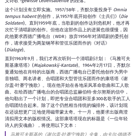
义诗歌 -gewisse Lebensabende 的段落。
这个计划没有立即实施。1957/58年，齐默尔曼投身于
Omnia
tempus habent
的创作，从1957年底开始创作《士兵们》(
Die
Soldaten
)。直到1959年底，当歌剧的创作达到危机时，他才再
次忙于清唱剧的创作。但他在这部作品上的进展也很缓慢，因
此他要求西德广播电台（WDR）放弃1956年对清唱剧的委托创
作，请求接受为两架钢琴和管弦乐团而作的《对话》
(
Dialoge
)。
直到1963年9月，我们才再次听到一个清唱剧计划：《马雅可夫
斯基康塔塔》(
Majakowskij-Kantate
)。1964年2月17日，齐默尔
曼通知他在肖特的出版商，西德广播电台已委托他创作为男中
音独唱、两名讲者、合唱团和大型管弦乐团而作的康塔塔《谢
尔盖·叶赛宁挽歌》。现在他开始在各地采风革命歌曲和工人歌
曲。在给西德广播电台的合唱团总监赫伯特·舍尔努斯的信中，
他勾勒出了一个计划，即把专业合唱团和至多300名歌手的工人
合唱团结合起来。除了这个仍然相当传统的编排外，该计划现
在还设想更广泛地使用磁带蒙太奇。十一月，他要求出版商澄
清拟用文本的版权情况。这部康塔塔现在的标题是《一位年轻
诗人的安魂曲》，将使用以下文本：
马雅可夫斯基的《谢尔盖·叶赛宁挽歌》全集，由卡尔·德德齐