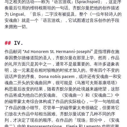
与之相关的活动——称为『语言游戏』(Sprachspiel)」，这是序
奏最后引用的维特根斯坦的一句话。齐默尔曼把他的创作描述
为 Lingual。「音乐」二字没有被提及。整个《一位年轻诗人的
安魂曲》就是一个「语言游戏」，它试图通过音乐创作的手段
来拥抱一切。
IV.
作品献词 “Ad Honorem St. Hermanni-Josephi” 是指埋葬在施
泰因费尔德修道院的圣人，齐默尔曼在那里上学。然而，作品
的礼拜方面只是其中之一，通常不是最重要的。有许多迹象表
明，这一元素是在相对较晚的时候才加入的。带有四个不变的
说话声音的序奏、Dona nobis pacem，或许还有安魂曲一和安
魂曲二开头的安魂曲回声，很可能是《马雅可夫斯基康塔塔》
构思最后改变的结果，随着齐默尔曼的处境越来越绝望，这部
作品将成为他自己的安魂曲。《安魂曲一》和《安魂曲二》中
的磁带蒙太奇综合体构成了作品的实际核心，一字一句地组成
了作品的微小细节。尽管单一的磁带蒙太奇很确定，但要将它
们放在大作品中却相当困难。齐默尔曼试验了几种不同的序
列，才决定了现在的顺序。在作品的「现场」部分中，《安魂
曲二》中的 Rappresentazione、Elegia 和 Lamento 也能追溯