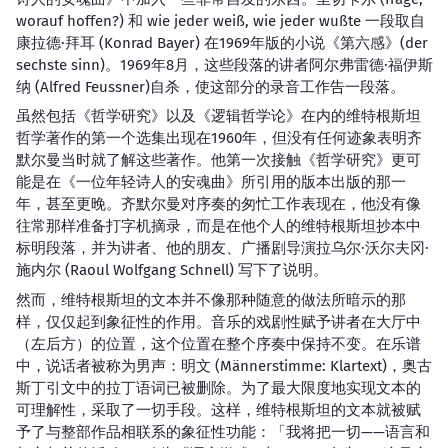
worauf hoffen?) 和 wie jeder weiß, wie jeder wußte 一段取自
康拉德·拜耳 (Konrad Bayer) 在1969年版的小说《第六感》(der
sechste sinn)。1969年8月，这些段落的讲者阿尔弗雷德·福伊斯
纳 (Alfred Feussner)自杀，使这部分的录音工作告一段落。
虽然包括《哲学研究》以及《逻辑哲学论》在内的维特根斯坦
哲学著作的第一个选集出现在1960年，但没有任何迹象表明齐
默尔曼当时就了解这些著作。他第一次接触《哲学研究》更可
能是在《一位年轻诗人的安魂曲》所引用的版本出版的那一
年，甚至更晚。齐默尔曼对序奏的匆忙工作表现在，他没有像
往常那样准备打字机摘录，而是在他个人的维特根斯坦抄本中
标明段落，并为讲者、他的朋友、广播剧导演拉乌尔·沃尔夫冈·
施内尔 (Raoul Wolfgang Schnell) 写下了说明。
然而，维特根斯坦的文本并不像那种随意的做法所暗示的那
样，仅仅起到象征性的作用。音乐的戏剧性赋予讲者在大厅中
（左后方）的位置，这个位置在整个序奏中保持不变。在乐谱
中，说话者被称为男声：明文 (Männerstimme: Klartext)，奥古
斯丁引文中的拉丁语词已被删除。为了最大限度地实现文本的
可理解性，采取了一切手段。这样，维特根斯坦的文本就被赋
予了与整部作品相联系的象征性功能：「我将把一切——语言和