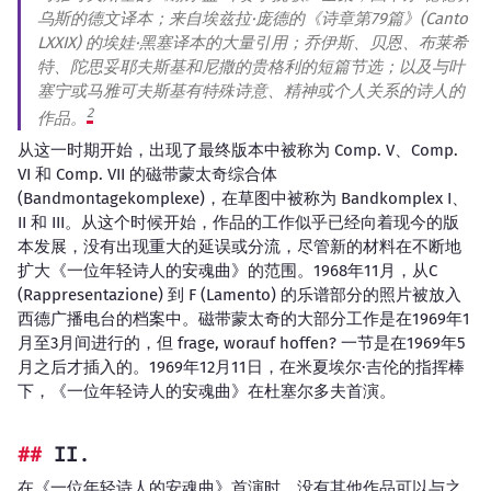
乌斯的德文译本；来自埃兹拉·庞德的《诗章第79篇》(
Canto
LXXIX
) 的埃娃·黑塞译本的大量引用；乔伊斯、贝恩、布莱希
特、陀思妥耶夫斯基和尼撒的贵格利的短篇节选；以及与叶
塞宁或马雅可夫斯基有特殊诗意、精神或个人关系的诗人的
2
作品。
从这一时期开始，出现了最终版本中被称为 Comp. V、Comp.
VI 和 Comp. VII 的磁带蒙太奇综合体
(Bandmontagekomplexe)，在草图中被称为 Bandkomplex I、
II 和 III。从这个时候开始，作品的工作似乎已经向着现今的版
本发展，没有出现重大的延误或分流，尽管新的材料在不断地
扩大《一位年轻诗人的安魂曲》的范围。1968年11月，从C
(Rappresentazione) 到 F (Lamento) 的乐谱部分的照片被放入
西德广播电台的档案中。磁带蒙太奇的大部分工作是在1969年1
月至3月间进行的，但 frage, worauf hoffen? 一节是在1969年5
月之后才插入的。1969年12月11日，在米夏埃尔·吉伦的指挥棒
下，《一位年轻诗人的安魂曲》在杜塞尔多夫首演。
II.
在《一位年轻诗人的安魂曲》首演时，没有其他作品可以与之