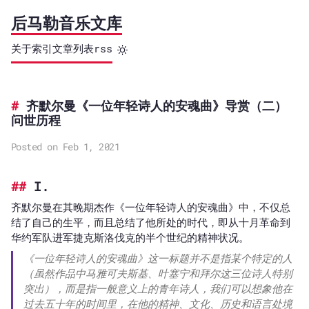
后马勒音乐文库
关于
索引
文章列表
rss
齐默尔曼《一位年轻诗人的安魂曲》导赏（二）
问世历程
Posted on Feb 1, 2021
I.
齐默尔曼在其晚期杰作《一位年轻诗人的安魂曲》中，不仅总
结了自己的生平，而且总结了他所处的时代，即从十月革命到
华约军队进军捷克斯洛伐克的半个世纪的精神状况。
《一位年轻诗人的安魂曲》这一标题并不是指某个特定的人
（虽然作品中马雅可夫斯基、叶塞宁和拜尔这三位诗人特别
突出），而是指一般意义上的青年诗人，我们可以想象他在
过去五十年的时间里，在他的精神、文化、历史和语言处境