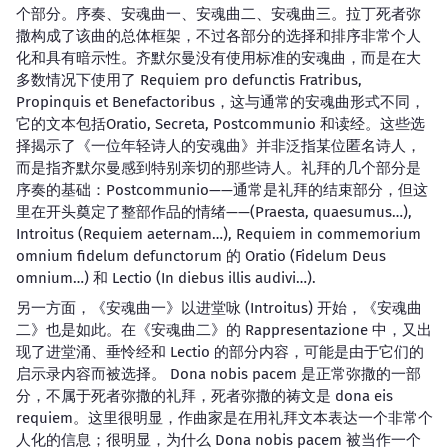
个部分。序奏、安魂曲一、安魂曲二、安魂曲三。拉丁死者弥
撒构成了该曲的总体框架，不过各部分的选择和排序非常个人
化和具有暗示性。齐默尔曼没有使用标准的安魂曲，而是在大
多数情况下使用了 Requiem pro defunctis Fratribus,
Propinquis et Benefactoribus，这与通常的安魂曲形式不同，
它的文本包括Oratio, Secreta, Postcommunio 和读经。这些选
择揭示了《一位年轻诗人的安魂曲》并非泛指某位匿名诗人，
而是指齐默尔曼感到特别亲切的那些诗人。礼拜的几个部分是
序奏的基础：Postcommunio——通常是礼拜的结束部分，但这
里在开头奠定了整部作品的情绪——(Praesta, quaesumus…),
Introitus (Requiem aeternam…), Requiem in commemorium
omnium fidelum defunctorum 的 Oratio (Fidelum Deus
omnium…) 和 Lectio (In diebus illis audivi…).
另一方面，《安魂曲一》以进堂咏 (Introitus) 开始，《安魂曲
二》也是如此。在《安魂曲二》的 Rappresentazione 中，又出
现了进堂涌、垂怜经和 Lectio 的部分内容，可能是由于它们的
启示录内容而被选择。 Dona nobis pacem 是正常弥撒的一部
分，不属于死者弥撒的礼拜，死者弥撒的祷文是 dona eis
requiem。这里很明显，作曲家是在用礼拜文本表达一个非常个
人化的信息；很明显，为什么 Dona nobis pacem 被当作一个