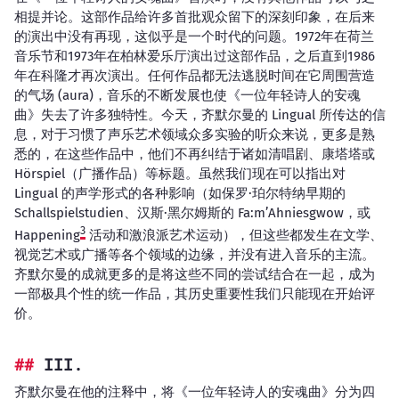
相提并论。这部作品给许多首批观众留下的深刻印象，在后来
的演出中没有再现，这似乎是一个时代的问题。1972年在荷兰
音乐节和1973年在柏林爱乐厅演出过这部作品，之后直到1986
年在科隆才再次演出。任何作品都无法逃脱时间在它周围营造
的气场 (aura)，音乐的不断发展也使《一位年轻诗人的安魂
曲》失去了许多独特性。今天，齐默尔曼的 Lingual 所传达的信
息，对于习惯了声乐艺术领域众多实验的听众来说，更多是熟
悉的，在这些作品中，他们不再纠结于诸如清唱剧、康塔塔或
Hörspiel（广播作品）等标题。虽然我们现在可以指出对
Lingual 的声学形式的各种影响（如保罗·珀尔特纳早期的
Schallspielstudien、汉斯·黑尔姆斯的 Fa:m’Ahniesgwow，或
3
Happening
活动和激浪派艺术运动），但这些都发生在文学、
视觉艺术或广播等各个领域的边缘，并没有进入音乐的主流。
齐默尔曼的成就更多的是将这些不同的尝试结合在一起，成为
一部极具个性的统一作品，其历史重要性我们只能现在开始评
价。
III.
齐默尔曼在他的注释中，将《一位年轻诗人的安魂曲》分为四