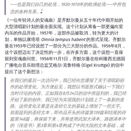
——也是我们自己的处境，1920-1970年的欧洲处境——中所包
1
含的各种关系。
《一位年轻诗人的安魂曲》是齐默尔曼从五十年代中期开始的
大型清唱剧计划的最全面实现。这个计划从筹备一部更偏向室
内乐的作品开始，1957年，这部作品被取消，转为更大的计
划，单独以康塔塔
Omnia tempus habent
的形式呈现。齐默尔
曼在1955年已经设想了一部分为三大部分的作品。1956年8月，
这个设想迈出了决定性的一步，在许多方面，这个设想一直保
留到安魂曲问世。1956年11月1日，齐默尔曼在给科隆西北德国
广播电台音乐助理总监艾格尔·克鲁特格 (Eigel Kruttge) 的信中
提出了这个新想法：
在我们的最后一次访问中，我已经向您通报了关于清唱剧创
作的处理变化。为方便起见，我想以书面形式确认一下我们
当时讨论的内容。正如我在8月24日的信中所提到的，我已经
开始了新的创作。我已经为实现我的计划踏上了一条新的道
路。这些变化主要是在圣经引文的基础上增加了一些文字。
前面提到的圣经文本，即作品开头的诗篇第139篇和结尾的诗
篇第148篇，将保留下来，并将使用武加大译本。路德译本中
的《传道书》第3章和第4章构成了中间大段的文本基础，成