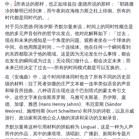
2
中」
所表达的那样，也正如埃兹拉·庞德所说的那样：「耶路撒
冷的黎明已经到来，而午夜则在海格力斯之柱上徘徊。所有的
时代都是同时代的。」
对于贝尔恩德·阿洛伊斯·齐默尔曼来说，时间上的同时性概念是
他的多元声音创作的哲学出发点。他对此解释如下：「过去，
现在和未来的感知是一个角度的问题。观察者坐在一个球体的
中间。在他周围是时间，一个连续体。他在任何一个瞬间看到
的东西都取决于他的视域。这是因为无论发生什么事情，都会
在发生的瞬间成为过去；无论我们做什么，都会决定未来；而
未来已经决定了过去——所有的时间模式都是可以互换的。」
在《安魂曲》中，这个时间球体同时包含了所有不同的历史层
级的材料：拉丁死者弥撒的庄严文本被一连串类似语音的声音
和噪音所扭曲。八种语言出现在这个巴别塔式的蒙太奇引文
中。这些文字来自埃斯库罗斯、马雅可夫斯基、乔伊斯、庞
德、加缪、雅恩 (Hans Henny Jahnn)、韦厄雷斯 (Sándor
Weöres)、施维特斯 (Kurt Schwitters) 和拜尔的诗歌，以及示威
游行、政治家和其他公众人物的演讲和采访的文献录音。
齐默尔曼将这种引用材料的拼贴称为 Lingual，这是一种为人声
而作的作品，其中的康塔塔、清唱剧、广播剧、新闻和专题片