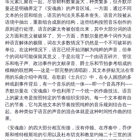
等元素汇聚在一起。尽管材料数量庞大，种类繁多，但齐默尔
曼还是明确界定了《安魂曲》的声音区域。一方面，通过不同
文本的分层和组合，语言的句法关系基本丧失。语音片段被从
语境中抽出，重新组合成新的结构，这些结构按照音乐创作的
原则进行处理。语言的蒙太奇被创造出来，其中大部分词的语
义方面和意义被破坏了。另一方面，齐默尔曼把单个词作为这
种语言解体的极限，词在大多数情况下仍然是一个不可破坏的
单位。在这种情况下，语言已经开始消解为纯粹的声音，但单
个的词却可能保留其意义，于是出现了一个由语言碎片、管弦
乐和电子声、政治事件的文献录音、爵士乐和节拍参考组成的
模糊的联想网——这是一部完整的清唱剧，其文本拼贴无法在常
用的乐曲介绍中再现。在歌剧《士兵们》中，在令人困惑的多
种戏剧事件背后，有一个音乐的统一体——即一个音高序列——
齐默尔曼在《安魂曲》中也利用了一个统一的作曲技法。语言
上的蒙太奇是按照特定的节奏组织安排的。每一个文本都有自
己的节奏，它与其他文本的节奏按照纯粹的音乐规则结合在一
起。各种类似于语言的声音的混合体就是这种时间性作曲的结
果。
《安魂曲》的四大部分相互衔接，没有停顿。在序奏中，乔伊
斯和维特根斯坦的引用以及杜布切克和教皇约翰二十三世的演