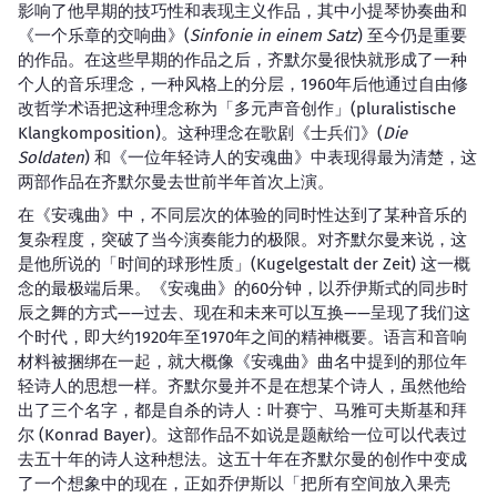
影响了他早期的技巧性和表现主义作品，其中小提琴协奏曲和
《一个乐章的交响曲》(
Sinfonie in einem Satz
) 至今仍是重要
的作品。在这些早期的作品之后，齐默尔曼很快就形成了一种
个人的音乐理念，一种风格上的分层，1960年后他通过自由修
改哲学术语把这种理念称为「多元声音创作」(pluralistische
Klangkomposition)。这种理念在歌剧《士兵们》(
Die
Soldaten
) 和《一位年轻诗人的安魂曲》中表现得最为清楚，这
两部作品在齐默尔曼去世前半年首次上演。
在《安魂曲》中，不同层次的体验的同时性达到了某种音乐的
复杂程度，突破了当今演奏能力的极限。对齐默尔曼来说，这
是他所说的「时间的球形性质」(Kugelgestalt der Zeit) 这一概
念的最极端后果。《安魂曲》的60分钟，以乔伊斯式的同步时
辰之舞的方式——过去、现在和未来可以互换——呈现了我们这
个时代，即大约1920年至1970年之间的精神概要。语言和音响
材料被捆绑在一起，就大概像《安魂曲》曲名中提到的那位年
轻诗人的思想一样。齐默尔曼并不是在想某个诗人，虽然他给
出了三个名字，都是自杀的诗人：叶赛宁、马雅可夫斯基和拜
尔 (Konrad Bayer)。这部作品不如说是题献给一位可以代表过
去五十年的诗人这种想法。这五十年在齐默尔曼的创作中变成
了一个想象中的现在，正如乔伊斯以「把所有空间放入果壳