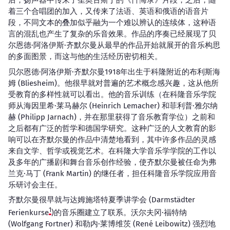
后，扬声器中传来了圣奥古斯丁的《忏悔录》片段，之后，随
着三个合唱团的加入，又传来了法语、英语和俄语的语音片
段，不同文本的叠加似乎融为一个难以辨认的连续体，这种语
言的混乱也产生了复杂的乐音效果。作品的序奏已经展现了贝
尔恩德·阿洛伊斯·齐默尔曼从最早的作品开始就展开的音乐构思
的多面图景，而这与他的生活经历密切相关。
贝尔恩德·阿洛伊斯·齐默尔曼1918年出生于科隆附近的布利斯海
姆 (Bliesheim)。他很早就对普遍的艺术概念感兴趣，这从他所
受教育的多样性就可以看出。他的音乐训练（在科隆音乐学院
师从海因里希·莱马赫尔 (Heinrich Lemacher) 和菲利普·雅尔纳
赫 (Philipp Jarnach)，并在那里获得了音乐教育学位）之前和
之后都有广泛的哲学和德国学研究。这种广泛的人文教育的影
响可以在齐默尔曼的作品中清楚地看到，其中许多作品的灵感
来自文学、哲学或视觉艺术。在科隆大学音乐学学院的工作以
及多年的广播剧和舞台音乐创作经验，使齐默尔曼被任命为弗
兰克·马丁 (Frank Martin) 的继任者，担任科隆音乐学院应用音
乐研讨会主任。
齐默尔曼很早就与达姆施塔特夏季讲学会 (Darmstädter
1
Ferienkurse
)的音乐圈建立了联系。沃尔夫冈·福特纳
(Wolfgang Fortner) 和勒内·莱博维茨 (René Leibowitz) 强烈地