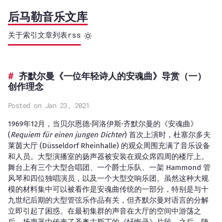
后马勒音乐文库
关于
索引
文章列表
rss
齐默尔曼《一位年轻诗人的安魂曲》导赏（一）
创作理念
Posted on Jan 23, 2021
1969年12月，当贝尔恩德·阿洛伊斯·齐默尔曼的《安魂曲》
(
Requiem für einen jungen Dichter
) 首次上演时，杜塞尔多夫
莱茵大厅 (Düsseldorf Rheinhalle) 的观众周围充满了音乐设备
和人员。大型演播室的扬声器被安装在观众席四周的楼厅上。
舞台上有三个大型合唱团、一个爵士乐队、一架 Hammond 管
风琴和四位独唱演员，以及一个大型交响乐团。虽然这种大规
模的材料集中可以被看作是安魂曲传统的一部分，特别是与十
九世纪后期的大型管弦乐作品有关，但齐默尔曼对语言的分解
立即引起了困惑。在最初集群的声音在大厅的空间中游荡之