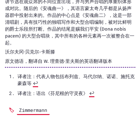
讲节选在观众席的不同位置出现，并与男声合唱的厚重织体形
成对比。随后的《安魂曲一》，其语言蒙太奇几乎都是从扬声
器群中投射出来的。作品的中心点是《安魂曲二》，这是一部
清唱剧，具有技巧性的独唱写作和大型合唱编制，被对比鲜明
的爵士乐段所打断。作品的结尾是赐我们平安 (Dona nobis
pacem) 的大型合唱块，其中所有的各种元素再一次被整合在一
起。
沃尔夫冈·贝克尔-卡斯滕
原文德语，翻译自 W. 理查德·里夫斯的英语翻译版本
译者注：代表人物包括布列兹、马代尔纳、诺诺、施托克
豪森等
↩︎
译者注：语出《芬尼根的守灵夜》
↩︎
Zimmermann