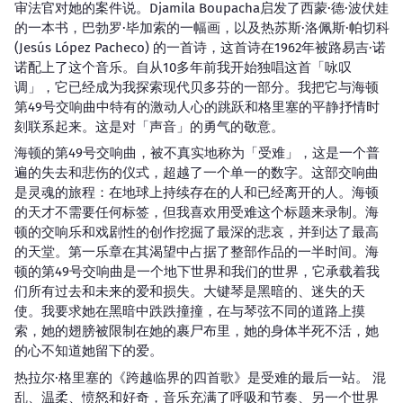
审法官对她的案件说。Djamila Boupacha启发了西蒙·德·波伏娃
的一本书，巴勃罗·毕加索的一幅画，以及热苏斯·洛佩斯·帕切科
(Jesús López Pacheco) 的一首诗，这首诗在1962年被路易吉·诺
诺配上了这个音乐。自从10多年前我开始独唱这首「咏叹
调」，它已经成为我探索现代贝多芬的一部分。我把它与海顿
第49号交响曲中特有的激动人心的跳跃和格里塞的平静抒情时
刻联系起来。这是对「声音」的勇气的敬意。
海顿的第49号交响曲，被不真实地称为「受难」，这是一个普
遍的失去和悲伤的仪式，超越了一个单一的数字。这部交响曲
是灵魂的旅程：在地球上持续存在的人和已经离开的人。海顿
的天才不需要任何标签，但我喜欢用受难这个标题来录制。海
顿的交响乐和戏剧性的创作挖掘了最深的悲哀，并到达了最高
的天堂。第一乐章在其渴望中占据了整部作品的一半时间。海
顿的第49号交响曲是一个地下世界和我们的世界，它承载着我
们所有过去和未来的爱和损失。大键琴是黑暗的、迷失的天
使。我要求她在黑暗中跌跌撞撞，在与琴弦不同的道路上摸
索，她的翅膀被限制在她的裹尸布里，她的身体半死不活，她
的心不知道她留下的爱。
热拉尔·格里塞的《跨越临界的四首歌》是受难的最后一站。 混
乱、温柔、愤怒和好奇，音乐充满了呼吸和节奏、另一个世界