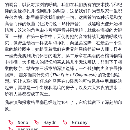
的调音，以及对深渊的呼喊。我们在我们所有的技术技巧和纪
律的边缘挣扎并找到胜利的时刻，这是我们作为音乐家一生都
在努力的。格里塞要求我们做的一切。这四首为15种乐器和女
高音而作的歌曲（让我们说：16种声音），以黑暗天使开始和
结束，这次的角色由小号和声音共同承担，就像在海顿的大键
琴上一样。在第一乐章中，天使将她的音符持续到她的呼吸结
束，像野生动物一样战斗和挣扎，向温柔投降，在最后一个乐
章的柏拉图中，她摇晃着我们在世界的黑暗摇篮中入睡，只有
一丝光亮爬到我们休息的地方。第二乐章在黑暗的石棺博物馆
中徘徊，大多数人的记忆和墓志铭几乎无法辨认，只剩下了档
案的数字。站在第三乐章的深渊边缘，一个孤独的声音在寻找
回声。 吉尔伽美什史诗 (
The Epic of Gilgamesh
) 的攻击很猛
烈。它让人联想到狂热的马匹在13级风的可怕风暴中用后腿站
起来，冥界是一个尘埃和黑暗的房子，以及六天六夜的洪水，
所有人类都变成了泥土。
我表演和探索格里塞已经超过10年了，它给我留下了深刻的印
象。
Nono
Haydn
Grisey
Hannigan