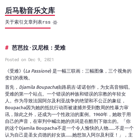
后马勒音乐文库
关于
索引
文章列表
rss
芭芭拉·汉尼根：受难
Posted on Dec 9, 2021
《受难》(
La Passione
) 是一幅三联画：三幅图像，三个视角的
变幻的夜晚。
首先，
Djamila Boupacha
由路易吉·诺诺创作，为女高音独唱。
受难的第一个站点。一个错误的种族和错误的宗教的年轻女
人。作为导致法国阿尔及利亚战争的绝望和不公正的象征，
Boupacha因为她的抵抗行动而被逮捕并受到数周的性暴力审
讯，除此之外，还成为一个性政治的案例。1960年，她敢于用
自己的声音，在审判中喊出她的供词是在酷刑下做出的。「你
的这个Djamila Boupacha不是一个令人愉快的人物……不是一个
认为自己是圣女贞德的好女孩……她想加入阿尔及利亚！」，主