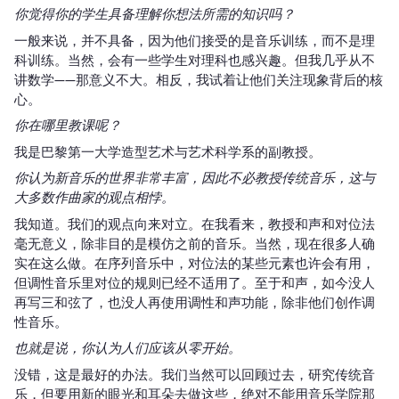
你觉得你的学生具备理解你想法所需的知识吗？
一般来说，并不具备，因为他们接受的是音乐训练，而不是理
科训练。当然，会有一些学生对理科也感兴趣。但我几乎从不
讲数学——那意义不大。相反，我试着让他们关注现象背后的核
心。
你在哪里教课呢？
我是巴黎第一大学造型艺术与艺术科学系的副教授。
你认为新音乐的世界非常丰富，因此不必教授传统音乐，这与
大多数作曲家的观点相悖。
我知道。我们的观点向来对立。在我看来，教授和声和对位法
毫无意义，除非目的是模仿之前的音乐。当然，现在很多人确
实在这么做。在序列音乐中，对位法的某些元素也许会有用，
但调性音乐里对位的规则已经不适用了。至于和声，如今没人
再写三和弦了，也没人再使用调性和声功能，除非他们创作调
性音乐。
也就是说，你认为人们应该从零开始。
没错，这是最好的办法。我们当然可以回顾过去，研究传统音
乐，但要用新的眼光和耳朵去做这些，绝对不能用音乐学院那