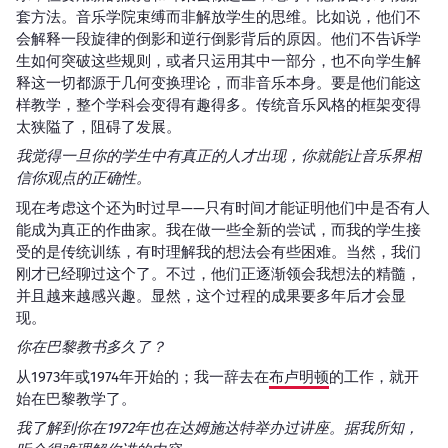
套方法。音乐学院束缚而非解放学生的思维。比如说，他们不
会解释一段旋律的倒影和逆行倒影背后的原因。他们不告诉学
生如何突破这些规则，或者只运用其中一部分，也不向学生解
释这一切都源于几何变换理论，而非音乐本身。要是他们能这
样教学，整个学科会变得有趣得多。传统音乐风格的框架变得
太狭隘了，阻碍了发展。
我觉得一旦你的学生中有真正的人才出现，你就能让音乐界相
信你观点的正确性。
现在考虑这个还为时过早——只有时间才能证明他们中是否有人
能成为真正的作曲家。我在做一些全新的尝试，而我的学生接
受的是传统训练，有时理解我的想法会有些困难。当然，我们
刚才已经聊过这个了。不过，他们正逐渐领会我想法的精髓，
并且越来越感兴趣。显然，这个过程的成果要多年后才会显
现。
你在巴黎教书多久了？
从1973年或1974年开始的；我一辞去在
布卢明顿
的工作，就开
始在巴黎教学了。
我了解到你在1972年也在达姆施达特举办过讲座。据我所知，