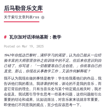
后马勒音乐文库
关于
索引
文章列表
rss
瓦尔加对话泽纳基斯：教学
Posted on Mar 19, 2025
1947年你抵达巴黎时，满怀学习的渴望，认为自己能从一位经
验丰富的大师那里弥补之前训练中的不足。但后来你意识到自
己错了。你写道：「一切都要靠自己去创造。」你依靠自己的
直觉。那么，你现在从事教学工作，又该作何解释呢？
我不认为我现在做的事情是教学：学生给我看他们的作品，我
告诉他们我的看法。我讲课的时候，谈论的不是我的音乐，而
是它背后的理念。只有当音乐史与某个特定观点相关时，我才
会提及。我试图引导学生思考一些基本问题，这些问题能引出
重要的结论和成果。比如说筛法，对音乐家来说就非常重要。
即便他们不同意我的观点，至少也应该思考一下。