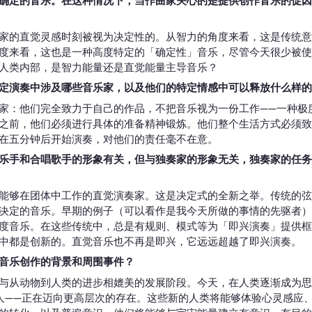
确定的音乐。在这种情况下，当作曲家关心的是提供创作音乐的促因
家的直觉灵感时刻被视为决定性的。从智力的角度来看，这是传统意
度来看，这也是一种高度特定的「确定性」音乐，尽管今天很少被使
人类内部，是智力能量还是直觉能量主导音乐？
定演奏中涉及哪些音乐家，以及他们的特定情感中可以释放什么样的
家：他们完全致力于自己的作品，不把音乐视为一份工作——一种极
之前，他们必须进行具体的准备精神锻炼。他们整个生活方式必须致
在五分钟后开始演奏，对他们的责任毫不在意。
乐手和合唱歌手的形象有关，但与独奏家的形象无关，独奏家的任务
能够在团体中工作的直觉演奏家。这是决定式的全新之举。传统的弦
决定的音乐。早期的例子（可以看作是我今天所做的事情的先驱者）
度音乐。在这些传统中，总是有规则、模式等为「即兴演奏」提供框
中都是创新的。直觉音乐也不再是即兴，它远远超越了即兴演奏。
音乐创作的背景和周围事件？
与从动物到人类的进步相媲美的发展阶段。今天，在人类逐渐成为思
人——正在迈向更高层次的存在。这些新的人类将能够体验心灵感应