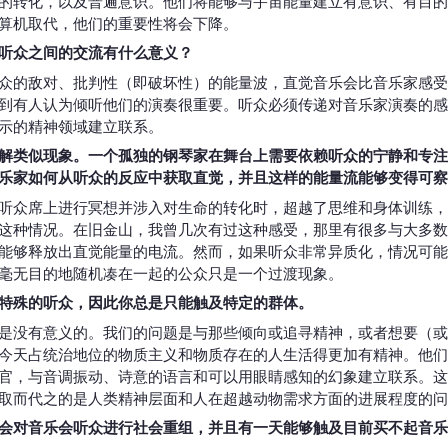
的转化，以及普遍意识。他们将能够与宇宙能量建立有意识、有目的
算机取代，他们的重要性将会下降。
听众之间的交流有什么意义？
众的敌对、批判性（即破坏性）的能量波，直觉音乐会比音乐家感受
到有人认为倾听他们的演奏很重要。听众必须传递对音乐家演奏的感
示的精神领域建立联系。
解类似现象。一个孤独的钢琴家在舞台上需要依赖听众的宁静和专注
乐家如何从听众的反应中获取直觉，并且这样的能量流能够变得可察
听众席上进行冥想并涉入对生命的转化时，超越了思维和身体训练，
这种情况。在旧金山，我曾几次有过这种感受，那里有很多与大多数
能够释放出直觉能量的电流。然而，如果听众非常异质化，情况可能
毫无目的地随机凑在一起的公众只是一个过渡现象。
特殊的听众，因此你总是只能触及特定的群体。
是没有意义的。我们的问题是与那些倾向或追寻精神，或者想要（或
今天占统治地位的物质主义和物质存在的人生活得更加有精神。他们
官，与音调振动、诗意的语言和可以用眼睛感知的幻象建立联系。这
取而代之的是人类精神层面和人在超越动物需求方面的进展程度的问
会对音乐会听众进行社会重组，并且有一天能够触及目前买不起音乐