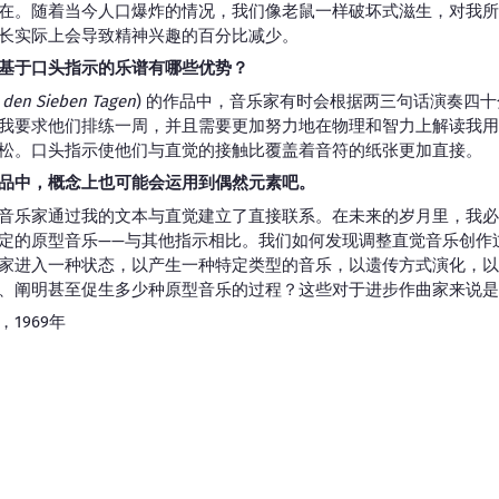
在。随着当今人口爆炸的情况，我们像老鼠一样破坏式滋生，对我所
长实际上会导致精神兴趣的百分比减少。
基于口头指示的乐谱有哪些优势？
 den Sieben Tagen
) 的作品中，音乐家有时会根据两三句话演奏四
我要求他们排练一周，并且需要更加努力地在物理和智力上解读我用
松。口头指示使他们与直觉的接触比覆盖着音符的纸张更加直接。
品中，概念上也可能会运用到偶然元素吧。
音乐家通过我的文本与直觉建立了直接联系。在未来的岁月里，我必
定的原型音乐——与其他指示相比。我们如何发现调整直觉音乐创作
家进入一种状态，以产生一种特定类型的音乐，以遗传方式演化，以
、阐明甚至促生多少种原型音乐的过程？这些对于进步作曲家来说是
1969年