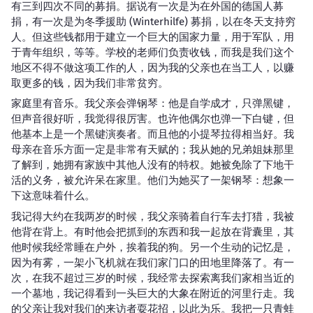
有三到四次不同的募捐。据说有一次是为在外国的德国人募
捐，有一次是为冬季援助 (Winterhilfe) 募捐，以在冬天支持穷
人。但这些钱都用于建立一个巨大的国家力量，用于军队，用
于青年组织，等等。学校的老师们负责收钱，而我是我们这个
地区不得不做这项工作的人，因为我的父亲也在当工人，以赚
取更多的钱，因为我们非常贫穷。
家庭里有音乐。我父亲会弹钢琴：他是自学成才，只弹黑键，
但声音很好听，我觉得很厉害。也许他偶尔也弹一下白键，但
他基本上是一个黑键演奏者。而且他的小提琴拉得相当好。我
母亲在音乐方面一定是非常有天赋的；我从她的兄弟姐妹那里
了解到，她拥有家族中其他人没有的特权。她被免除了下地干
活的义务，被允许呆在家里。他们为她买了一架钢琴：想象一
下这意味着什么。
我记得大约在我两岁的时候，我父亲骑着自行车去打猎，我被
他背在背上。有时他会把抓到的东西和我一起放在背囊里，其
他时候我经常睡在户外，挨着我的狗。另一个生动的记忆是，
因为有雾，一架小飞机就在我们家门口的田地里降落了。有一
次，在我不超过三岁的时候，我经常去探索离我们家相当近的
一个墓地，我记得看到一头巨大的大象在附近的河里行走。我
的父亲让我对我们的来访者耍花招，以此为乐。我把一只青蛙