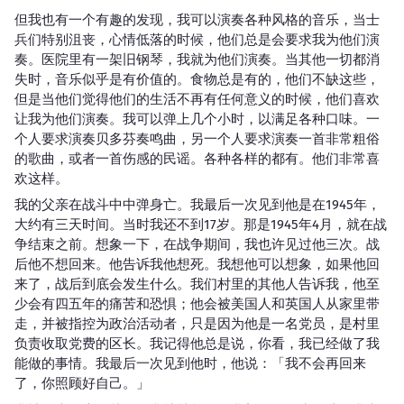
但我也有一个有趣的发现，我可以演奏各种风格的音乐，当士
兵们特别沮丧，心情低落的时候，他们总是会要求我为他们演
奏。医院里有一架旧钢琴，我就为他们演奏。当其他一切都消
失时，音乐似乎是有价值的。食物总是有的，他们不缺这些，
但是当他们觉得他们的生活不再有任何意义的时候，他们喜欢
让我为他们演奏。我可以弹上几个小时，以满足各种口味。一
个人要求演奏贝多芬奏鸣曲，另一个人要求演奏一首非常粗俗
的歌曲，或者一首伤感的民谣。各种各样的都有。他们非常喜
欢这样。
我的父亲在战斗中中弹身亡。我最后一次见到他是在1945年，
大约有三天时间。当时我还不到17岁。那是1945年4月，就在战
争结束之前。想象一下，在战争期间，我也许见过他三次。战
后他不想回来。他告诉我他想死。我想他可以想象，如果他回
来了，战后到底会发生什么。我们村里的其他人告诉我，他至
少会有四五年的痛苦和恐惧；他会被美国人和英国人从家里带
走，并被指控为政治活动者，只是因为他是一名党员，是村里
负责收取党费的区长。我记得他总是说，你看，我已经做了我
能做的事情。我最后一次见到他时，他说：「我不会再回来
了，你照顾好自己。」