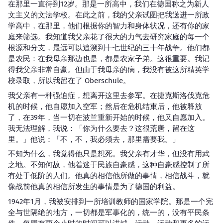
在那里一直待到12岁。那是一所高中，我们在德国称之为新人
文主义的文法学校。在此之前，我的父亲试图把我送进一所政
学高中，在那里，他们根据你的智力和身体状况，还有你的家
庭来筛选。我知道我父亲花了很大的力气去研究家庭的每一个
根源和分支，最远可以追溯到十七世纪的三十年战争。他们都
是农民：在我母亲那边也是，都是农家子弟。这很重要。我记
得我父亲非常自豪。但由于我母亲的病，我没有被这所精英学
校录取，所以我留在了 Oberschule。
我父亲有一种强迫症，想离开这里去参军。在捷克斯洛伐克危
机的时候，他自愿加入空军；然后在危机结束后，他被释放
了，在39年，当一切在波兰重新开始的时候，他又自愿加入。
我无法理解，我说：「你为什么要去？这很荒唐，留在这
里。」他说：「不，不，我必须去，那里需要我。」
不知为什么，我觉得他只是想死。我父亲有才华，但没有用武
之地。不知何故，他着迷于民族自豪感，这种自豪感控制了所
有处于低阶的人们。他真的相信他所做的事情，相信战斗，就
像战前他真的相信所发生的事情是为了德国的利益。
1942年1月，我被安排到一所培训教师的国家学院。那是一个完
全与世隔绝的地方，一切都是军事化的，统一的，没有平民条