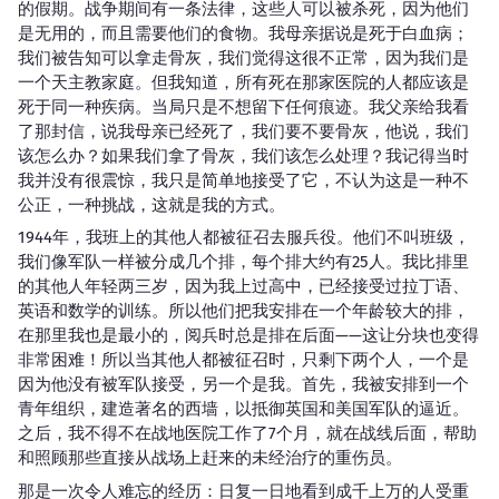
的假期。战争期间有一条法律，这些人可以被杀死，因为他们
是无用的，而且需要他们的食物。我母亲据说是死于白血病；
我们被告知可以拿走骨灰，我们觉得这很不正常，因为我们是
一个天主教家庭。但我知道，所有死在那家医院的人都应该是
死于同一种疾病。当局只是不想留下任何痕迹。我父亲给我看
了那封信，说我母亲已经死了，我们要不要骨灰，他说，我们
该怎么办？如果我们拿了骨灰，我们该怎么处理？我记得当时
我并没有很震惊，我只是简单地接受了它，不认为这是一种不
公正，一种挑战，这就是我的方式。
1944年，我班上的其他人都被征召去服兵役。他们不叫班级，
我们像军队一样被分成几个排，每个排大约有25人。我比排里
的其他人年轻两三岁，因为我上过高中，已经接受过拉丁语、
英语和数学的训练。所以他们把我安排在一个年龄较大的排，
在那里我也是最小的，阅兵时总是排在后面——这让分块也变得
非常困难！所以当其他人都被征召时，只剩下两个人，一个是
因为他没有被军队接受，另一个是我。首先，我被安排到一个
青年组织，建造著名的西墙，以抵御英国和美国军队的逼近。
之后，我不得不在战地医院工作了7个月，就在战线后面，帮助
和照顾那些直接从战场上赶来的未经治疗的重伤员。
那是一次令人难忘的经历：日复一日地看到成千上万的人受重