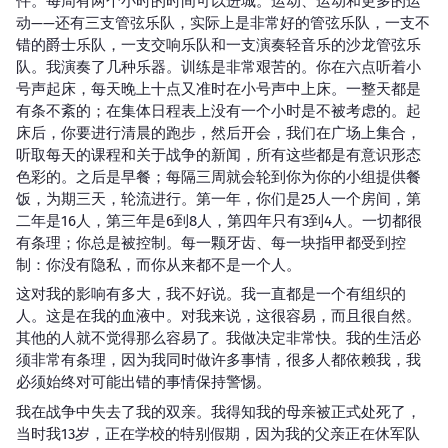
件。每周有两个小时的时间可以进城。运动、运动和更多的运
动——还有三支管弦乐队，实际上是非常好的管弦乐队，一支不
错的爵士乐队，一支交响乐队和一支演奏轻音乐的沙龙管弦乐
队。我演奏了几种乐器。训练是非常艰苦的。你在六点听着小
号声起床，每天晚上十点又准时在小号声中上床。一整天都是
有条不紊的；在集体日程表上没有一个小时是不被考虑的。起
床后，你要进行清晨的跑步，然后开会，我们在广场上集合，
听取每天的课程和关于战争的新闻，所有这些都是有意识形态
色彩的。之后是早餐；每隔三周就会轮到你为你的小组提供餐
饭，为期三天，轮流进行。第一年，你们是25人一个房间，第
二年是16人，第三年是6到8人，第四年只有3到4人。一切都很
有条理；你总是被控制。每一颗牙齿、每一块指甲都受到控
制：你没有隐私，而你从来都不是一个人。
这对我的影响有多大，我不好说。我一直都是一个有组织的
人。这是在我的血液中。对我来说，这很容易，而且很自然。
其他的人就不觉得那么容易了。我做决定非常快。我的生活必
须非常有条理，因为我同时做许多事情，很多人都依赖我，我
必须始终对可能出错的事情保持警惕。
我在战争中失去了我的双亲。我得知我的母亲被正式处死了，
当时我13岁，正在学校的特别假期，因为我的父亲正在休军队