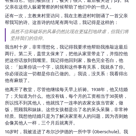
有摧毁它。他们被抓住了，被关了很久，最后被关进了jzy。我
父亲在这些人躲避警察的时候帮助了他们中的一些人。
还有一次，主教来村里访问，我在主教进村时朗诵了一首父亲
帮我写的诗。这首诗的结尾有两句话，我记得是这样的：
虽然不信和破坏的风暴仍然比现在更猛烈地肆虐，但我们将
坚持我们的信仰。
我当时十岁，非常理想化，我记得我要求他帮助我推敲这最后
两行。第二天，盖世太保来了，把他从家里带走了，并指控他
把这些话放到我嘴里。我记得他回到家，脸色完全苍白，他
说：「如果你说一个字，说我和这件事有关系，我就杀了你。
你必须说这一切都是你自己做的。」我说，没关系：我看得出
他有麻烦了。
他离开了教堂，尽管他继续每天早上祈祷。1938年，他又结婚
了；天知道为什么。他没有钱，每个月的工资相当于30英镑，
所以找不到其他人，他就找了一连串的农家女孩当管家，做
饭，照顾我和妹妹。这些女孩都是出了名的呆头呆脑，非常神
经质。我想他结婚只是为了解决家里有人的问题，因为否则她
会像其他人一样，三个月后就离开。
10岁时，我被送进了布尔沙伊德的一所中学 (Oberschule)。我