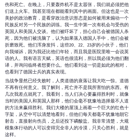
伤和死亡。在晚上，只要轰炸机不是太嚣张，我们就必须把他
们送上火车。我甚至现在都能看到其中的画面。但这也是一次
美妙的政治教育，是看穿政治意识形态是如何被用来煽动一个
民族反对另一个民族的训练。我一生中第一次有机会与受伤的
英国人和美国人交谈。他们被吓坏了，担心自己会被德国人杀
死，因为他们被洗脑了，认为如果落入德国人手中，他们会被
折磨致死。他们浑身发抖，这些20、22、23岁的小伙子，他们
向我倾诉，因为我还比他们年轻，而且我是医院里唯一会说英
语的人。我有语言天赋，英语也很流利，所以我必须为他们翻
译，并询问临终者想要什么。他们看到这一切是如此的相对，
也看到了德国士兵的真实表现。
当战争显然已经失败时，人类道德的衰落让我大吃一惊。道德
不再有任何意义。我了解到，死亡并不是我所害怕的东西。有
几次我差点就死了。我看到，当人们决心要赢得胜利时，就像
当时的美国人和英国人那样，他们会毫不犹豫地选择最不人道
的方法来赢得胜利。我们大楼的屋顶上画着一个巨大的红色十
字架，从空中可以清楚地看到，但他们每天都毫不犹豫地朝它
射击，直接射向伤员，之后还投下磷酸盐。我非常清楚，大规
模集体行动的人可以变得完全非人的冷漠，只关心胜利，就是
这样。