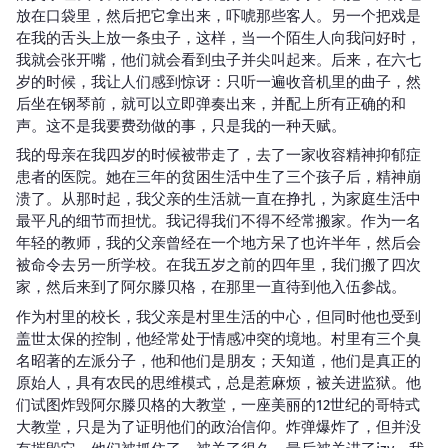
放在口袋里，然后把它拿出来，吓唬那些客人。另一个把戏是
在我的舌头上放一条虫子，这样，当一个陌生人向我问好时，
我就会张开嘴，他们就会看到虫子并尖叫起来。后来，在六七
岁的时候，我让人们感到惊讶：只听一遍收音机里的曲子，然
后坐在钢琴前，就可以立即弹奏出来，并配上所有正确的和
声。这不是我要费劲做的事，只是我的一种天赋。
我的母亲在我四岁的时候被带走了，去了一家收容精神抑郁症
患者的医院。她在三年的贫困生活中生了三个孩子后，精神崩
溃了。从那时起，我父亲的生活就一直在挣扎，为家庭生活中
最平凡的细节而担忧。我记得我们不得不经常搬家。作为一名
年轻的教师，我的父亲曾经在一个地方呆了也许半年，然后会
被命令去另一所学校。在我五岁之前的四年里，我们搬了四次
家，然后来到了阿尔滕贝格，在那里一直待到他入伍参战。
作为村里的校长，我父亲是村里生活的中心，但同时他也受到
盖世太保的控制，他经常处于情感冲突的境地。村里有三个臭
名昭著的左派分子，他和他们是朋友；天知道，他们是真正的
原始人，具有农民的思维模式，总是惹麻烦，被关进监狱。他
们试图炸毁阿尔滕贝格的大教堂，一座美丽的12世纪的哥特式
大教堂，只是为了证明他们的政治信仰。炸弹爆炸了，但并没