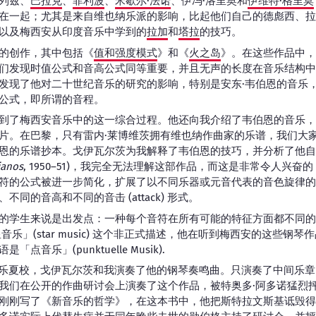
列兹、
巴拉克
、
菲利波
、
米歇尔·法诺
、伊冯·洛里奥和
伊维特·格里莫
在一起；尤其是来自维也纳乐派的影响，比起他们自己的德彪西、拉
以及梅西安从印度音乐中学到的
拉加
和
塔拉
的技巧。
的创作，其中包括《
值和强度模式
》和《
火之岛
》。在这些作品中，
们发现时值公式和音高公式同等重要，并且无声的长度在音乐结构中
发现了他对二十世纪音乐的研究的影响，特别是安东·韦伯恩的音乐
公式，即所谓的音程。
到了梅西安音乐中的这一综合过程。他还向我介绍了韦伯恩的音乐，
片。在巴黎，只有雷内·莱博维茨拥有维也纳作曲家的乐谱，我们大
恩的乐谱抄本。戈伊瓦尔茨为我解释了韦伯恩的技巧，并分析了他自
ianos
, 1950–51)，我完全无法理解这部作品，而这是非常令人兴
符的公式被进一步简化，扩展了以不同乐器或元音代表的音色旋律的
同的音高和不同的音击 (attack) 形式。
的学生来说是出发点：一种每个音符在所有可能的特征方面都不同的
音乐」(star music) 这个非正式描述，他在听到梅西安的这些钢
音乐」(punktuelle Musik).
新音乐夏校，戈伊瓦尔茨和我演奏了他的钢琴奏鸣曲。只演奏了中间乐
我们在公开的作曲研讨会上演奏了这个作品，被特奥多·阿多诺猛烈
刚刚写了《新音乐的哲学》，在这本书中，他把斯特拉文斯基诋毁得