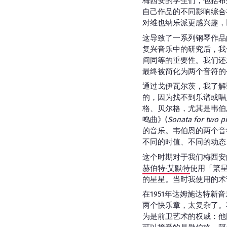
梅西安的学生们，包括布
自己作品的不同影响综合
对维也纳乐派更感兴趣，
这导致了一系列钢琴作品
复兴音乐中的研究后，我
间同等的重要性。我们还
最终被简化为两个音符的
通过戈伊瓦尔茨，我了解
的，因为找不到乐谱或唱
格、贝尔格，尤其是韦伯
鸣曲》(
Sonata for two p
的音乐。韦伯恩的两个音
不同的时值、不同的动态、不
这个时期对于我们梅西安
赫伯特·艾默特
使用「繁星
的星星。当时我使用的术语是「点
在1951年达姆施达特
两个快乐章，太复杂了。
为是前卫艺术的权威：他