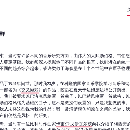
群
束，当时有许多不同的音乐研究方向，由伟大的大师勋伯格、韦伯恩
人奠定基础。我必须深入挖掘他们不同作品的根基，找到潜在的统一
不同的趋势综合起来，或许类似于海森堡在上半个世纪中在原子物理
品于1951年问世。那时我23岁，在科隆的国家音乐学院学习音乐和
一部名为《
交叉游戏
》的作品，随后在夏天于达姆施达特公开演出。
。我们被要求以巴洛克风格写一首曲子，以巴赫风格写一首赋格，以
勋伯格风格为基础的曲子，这不是教授们设置的，只是我想做的事。
我从未将这些视为我的作品：我非常清楚模仿和原创之间的差异，我
它们仍然是风格上的研究。
降。当时有一位比利时作曲家
卡雷尔·戈伊瓦尔茨
向我介绍了梅西安