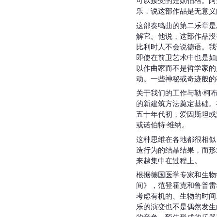
可以接受的是勋伯格。阿
乐，说这部作品是无意义
这部奏鸣曲的第二乐章是
解它。他说，这部作品没
比利时人不会说德语。我
即使在前卫艺术中也是如
以作曲家而不是哲学家的
动。一些神秘或奇迹般的
关于我们的工作与勒·柯
的新建筑方法奠定基础。在
五十年代初，爱因斯坦或
或诺伯特·维纳。
这种思维在各地都很相似：
造行为的结晶结果，而形式
来越集中在过程上。
根据德国医学专家和生物
间》，范登霍克和鲁普雷
考虑有机的、生物的时间
乐的演变也不是偶然发生