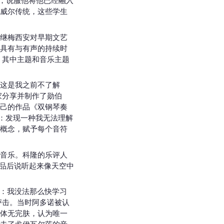
，说服他将他已经融入
威尔传统，这些学生
继梅西安对早期文艺
具有与有声的持续时
，其中主题和音乐主题
这是我之前不了解
家分享并制作了勋伯
己的作品《双钢琴奏
奋的：发现一种我无法理解
概念，赋予每个音符
音乐。科隆的乐评人
琴作品后说听起来像天空中
章：我没法那么快学习
抨击。当时阿多诺被认
体无完肤，认为唯一