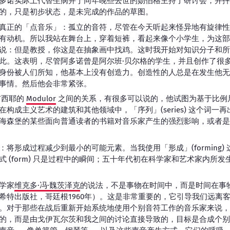
多诺实际上代替生病并于同年晚些去世的勋伯格主持了研讨会，并抨
的，只是初步状态，是未完成的作品的草图。
真正的「点音乐」：孤立的音符，尽管在今天听起来怪异地有旋律性
有动机。所以我站在舞台上，穿着短裤，看起来像个小学生，为这部
说：但是教授，你这是在抽象画中找鸡。这时我开始对知识分子和所
此。这表明，尽管阿多诺曾是阿尔班·贝尔格的学生，并且创作了很
身份被人们所知，他基本上没有创造力。创造性的人总是在发生他无
事情。然后他会非常紧张。
布西耶的
Modulor
之间的关系，有很多可以说的，他试图为基于比例
构成主义艺术的建筑和其他领域中，「序列」(series) 这个词一
海森堡的某些面向普通读者的书籍对音乐家产生的强烈影响，或者是
将形成过程减少到最小的可能元素。当我使用「形成」(forming)
 (form) 只是过程中的瞬间；五十年代初在科学家和艺术家内所
学家
维克多·冯·魏茨泽克
的说法，不是事物在时间中，而是时间在事
希特出版社，哥廷根1960年）。这是非常重要的，它引导我们远离
。对于那些在战后重新开始系统地使用个别音符工作的音乐家来说，
的，而是由戈伊瓦尔茨和我之间的讨论直接导致的，目标是合成个别