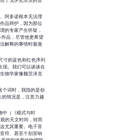
击了戈伊瓦尔茨的音
。阿多诺根本无法理
作品辩护，因为那位
谓的专家产生怀疑，
多作品，尽管他更希望
法解释的事情时最激
尺寸的蓝色和红色序列
再出现。我们可以谈谈在
生物学家像魏茨泽克
 这个词时，我指的是创
发生的情况是，注意力越
物中（《模式与时
客观的天文时间，转而
这尤其重要。电子音
音符、甚至个别音响