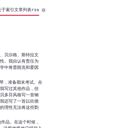
关于
索引
文章列表
rss
、贝尔格、斯特拉文
性。我自认有责任为
学中将普朗克和爱因
钢琴，准备期末考试。在
我写过其他作品，但
贝多芬风格写一首钢
我还写了一首以欣德
的理性无法将这些剽
的作品。在这个时候，