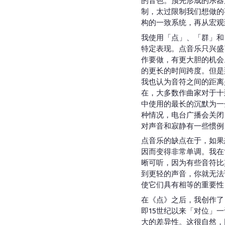
的音色。预先形成的乐器
制，太过限制我们想做的
构的一致系统，再从宏观
我使用「点」、「群」和
特定表现。点音乐只兴盛
作要做，有更大胆的机会
的更长的时间跨度。但是
我也认为音符之间的距离
在，大多数作曲家对于十
中使用的最长的沉默为一
种情况，电台广播会关闭
对声音和寂静有一些惯例
点音乐的缺点在于，如果
因而变得非常单调。我在
晰可听，因为有些音符比
到更轻的声音，你就无法
使它们具有相等的重要性
在《点》之后，我创作了
即15世纪以来「对位」
大的差异性。这很自然，