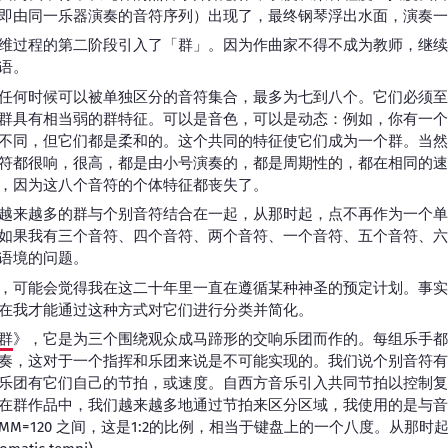
即由同一乐器演奏的音符序列）出现了，最终钢琴浮出水面，演奏一
维过程的第二阶段引入了「群」。因为作曲家不得不成为教师，继续
语。
任何时候可以被单独区分的音符集合，最多为七到八个。它们必须至
群具有相当弱的群特征。可以是音色，可以是动态：例如，你有一个
不同，但它们都是柔和的。这个共同的特征使它们成为一个群。当然
符都很响，很高，都是由小号演奏的，都是周期性的，都在相同的速
，因为这八个音符的个体特征都丧失了。
越来越多的群与个别音符结合在一起，从那时起，点不再作为一个单
如果我有三个音符、四个音符、两个音符、一个音符、五个音符、六
语境的问题。
，可能会觉得我在这二十年里一直在遵循某种神圣的预定计划。事实
在我才能通过这种方式对它们进行分类并简化。
群
》，它是为三个围绕观众成马蹄形的交响乐团而作的。每组乐手都
奏，这对于一个指挥和乐团来说是不可能实现的。我们说个别音符有
乐团有它们自己的节拍，或速度。自西方音乐引入共同节拍以控制复
在群作品中，我们越来越多地通过节拍来区分区域，我使用的是与音
和 MM=120 之间，这是1:2的比例，相当于键盘上的一个八度。从那