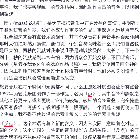
声音——像单簧管、钢琴等——以及这些声音产生方式，它们的呼吸
事情。我们想要实现统一的音乐结构，因此制作自己的音色，以找到
到微观。
「团」(mass) 这些词，是为了概括音乐中正在发生的事情，并明确
了相对短暂的时期。我们本应创作更多的作品，更深入地涉足点音乐
。我希望未来会有点音乐的创作，其中个别音符和声音事件会延伸到
那时人们绝对感到震惊。他们说，个别音符意味着什么？我们自然也
是巨大的。两秒的沉默对我来说几乎是难以接受的：太长了，下一个
到十二秒的沉默感到非常害怕，因为听众会开始交谈，不再听音乐。
分钟（尽管在我1961年的戏剧作品《
原
》中，我确实使用了两分钟的
，因为工程师们知道当超过十五秒没有声音时，他们必须关闭设备，
，而这些惯例只会缓慢而渐进地改变。
想要音乐在每个瞬间和元素都不同，那么正是这种试图会让所有点音
1952年为管弦乐团创作了一部作品，名为《
点
》，其中音符和静默之
其他音符更长，或者更响，它们与较短、较轻的音符重叠，完全掩盖
说它有多轻，有多长，或者哪里有一段寂静。一个问题：如何使人们
？例如，我不得不使最轻的元素非常长，最响的元素非常短。
《
反点
》。这个术语有着全新的含义，因为它实际上意味着点对点，
一词的含义，这个词同时与特定的音乐思维方式相关联。《反点》的
因为我不得不从纯粹的点音乐开始创作，以便从某种程度上摆脱我自