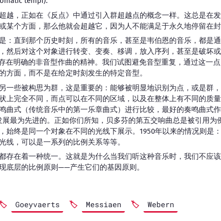
tic tempi).
超越，正如在《反点》中通过引入群超越点的概念一样。这总是在发
或某个方面，那么他就会超越它，因为人不能满足于永久地停留在封
是：直到那个历史时刻，所有的音乐，甚至是韦伯恩的音乐，都是通
，然后对这个对象进行转变、变奏、移调，放入序列，甚至是破坏或
乐中存在明确的非音型作曲的精神。我们试图避免音型重复，通过这一
的方面，而不是在给定时刻发生的特定音型。
另一些被构思为群，这是重要的：能够被明显地识别为点，或是群，
状上完全不同，而点可以在不同的区域，以及在整体上有不同的质量
鸣曲式（传统音乐中的第一乐章曲式）进行比较，最好的奏鸣曲式作
osed)，发展最为先进的。正如你们所知，贝多芬的第五交响曲总是被引
，始终是同一个对象在不同的光线下展示。1950年以来的情况则是
光线，可以是一系列的比例关系等等。
都存在着一种统一。这就是为什么当我们听这种音乐时，我们不应该
现底层的比例原则——产生它们的基因原则。
Goeyvaerts
Messiaen
Webern