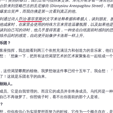
的一个炎热的春日，我们正在与指挥家交谈。库伦齐斯穿着一身黑色
到亚略巴古的丢尼修街 (Dionysiou Areopagitou Street
爆发出笑声，而我仿佛是第一次看到真正的他。
到通过诗人
乔治·塞菲里斯
的文字来诠释希腊和希腊人，谈到朋友、
他成家时，在家里会使用的特殊方言来营造温馨氛围，以及如果他是
谈到自己写的诗时，他几乎显得害羞，一种坐在白纸面前时感到的恐
练作品时的感觉，自此便开始像伊卡洛斯一样上升。
乐团？
客座指挥，我总能看到两三个依然充满活力和创造力的音乐家，他们
想：「想象一下，把所有这些渴望艺术的艺术家聚集在一起组成一个
，这些渴望攀爬的植物。我梦想做这件事已经十五年了。我会想：「
了！这就是乐团名字的由来。
创始人。
成员。它是自我管理的。而且它的成员并非终身成员。乌托邦是一种
自己不再做梦了。你照镜子时，看不出你面前的那个人是谁。
？
想，但你有信心为实现梦想而努力的时候。它作为一个概念存在，是