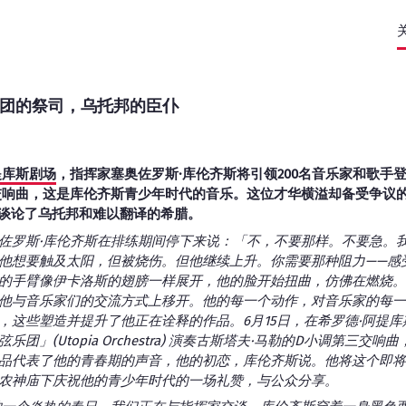
团的祭司，乌托邦的臣仆
提库斯剧场
，指挥家塞奥佐罗斯·库伦齐斯将引领200名音乐家和歌手
交响曲，这是库伦齐斯青少年时代的音乐。这位才华横溢却备受争议
，谈论了乌托邦和难以翻译的希腊。
佐罗斯·库伦齐斯在排练期间停下来说：「不，不要那样。不要急。
他想要触及太阳，但被烧伤。但他继续上升。你需要那种阻力——感
的手臂像伊卡洛斯的翅膀一样展开，他的脸开始扭曲，仿佛在燃烧。
他与音乐家们的交流方式上移开。他的每一个动作，对音乐家的每一
，这些塑造并提升了他正在诠释的作品。6月15日，在希罗德·阿提
团」(Utopia Orchestra) 演奏古斯塔夫·马勒的D小调第三交
品代表了他的青春期的声音，他的初恋，库伦齐斯说。他将这个即将
农神庙下庆祝他的青少年时代的一场礼赞，与公众分享。