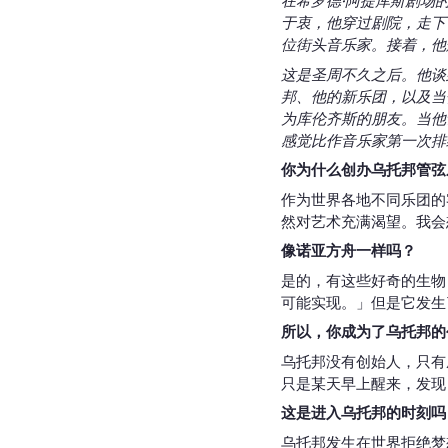
在希罗德·阿提库斯剧场
于衷，他穿过剧院，走下台阶来
位街头音乐家。接着，他
这是圣周不久之后。他谈
邦、他的新乐团，以及当
为库伦齐斯的朋友。当他
感觉比作音乐家第一次排
你为什么创办乌托邦管弦
作为世界各地不同乐团的
然对艺术充满渴望。我会
像诺亚方舟一样吗？
是的，有这些好奇的生物
可能实现。」但是它发生
所以，你成为了乌托邦的
乌托邦没有创始人，只有
只是某天早上醒来，发现
这是进入乌托邦的时刻吗
乌托邦发生在世界拒绝梦