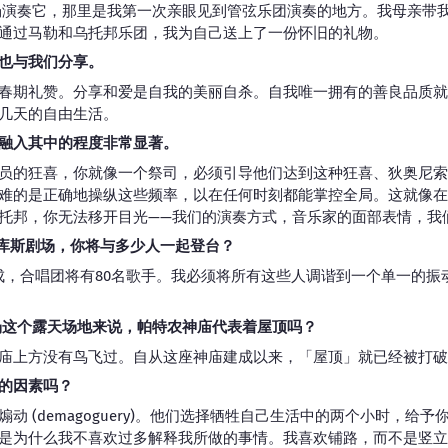
场演奏它，那里是我第一次亲眼见到管弦乐团演奏的地方。我母亲带
通过马勒和乌托邦乐团，我为自己送上了一份怀旧的礼物。
也与我们分享。
春期礼赞。分享和爱是自我的美丽自杀。自我唯一拥有的善良品质就
几天的自由生活。
融入其中的程度非常显著。
员的狂喜，你就像一个祭司，必须引导他们达到这种狂喜、狄奥尼索
难的是正确地操纵这些频率，以在任何时刻都能掌控全局。这就像在
托邦，你无法移开目光——我们的演奏方式，音乐家的面部表情，我
提库斯剧场，你将与多少人一起登台？
组成，合唱团将有80名歌手。我必须将所有这些人调谐到一个单一的振动
场这个露天场地来说，帕特农神庙代表着屋顶吗？
庙上方没有鸟飞过。自从这座神庙建成以来，「屋顶」就已经被打破
的因素吗？
动 (demagoguery)。他们选择牺牲自己生活中的两个小时，给
是为什么我不喜欢过多解释我所做的事情。我喜欢铺路，而不是竖立