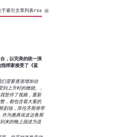
关于
索引
文章列表
rss
登台，以完美的统一演
的指挥家接受了《蓝
我们需要逐渐增加动
受到上升时的燃烧。」
我暂停了视频，重新
瞥，都包含着大量的
库斯剧场，库伦齐斯将带
响曲，作为雅典埃皮达鲁斯
到来的晚上描述为送