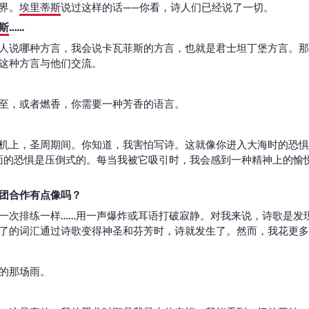
界。
埃里蒂斯
说过这样的话——你看，诗人们已经说了一切。
斯
……
人说哪种方言，我会说卡瓦菲斯的方言，也就是君士坦丁堡方言。那
这种方言与他们交流。
至，或者燃香，你需要一种芳香的语言。
机上，圣周期间。你知道，我害怕写诗。这就像你进入大海时的恐惧
面的恐惧是压倒式的。每当我被它吸引时，我会感到一种精神上的愉
团合作有点像吗？
一次排练一样……用一声爆炸或耳语打破寂静。对我来说，诗歌是发
了的词汇通过诗歌变得神圣和芬芳时，诗就发生了。然而，我花更多
的那场雨。