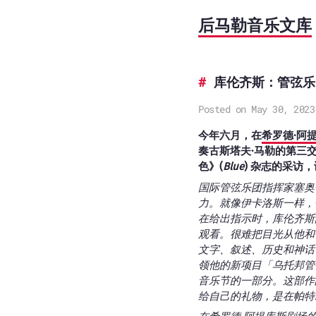
后马勒音乐文库
库伦齐斯：管弦乐
Posted on May 30, 2023
今年六月，在
希罗德·阿
奏古斯塔夫·马勒的第三
色》(
Blue
) 杂志的采访
国际管弦乐团指挥家塞奥
力。就像伊卡洛斯一样，
在给出指示时，库伦齐斯
观看。很难把目光从他和
文字、叙述、历史和神话
领他的新项目「乌托邦管弦乐
音乐节的一部分。这部作
给自己的礼物，是在帕特