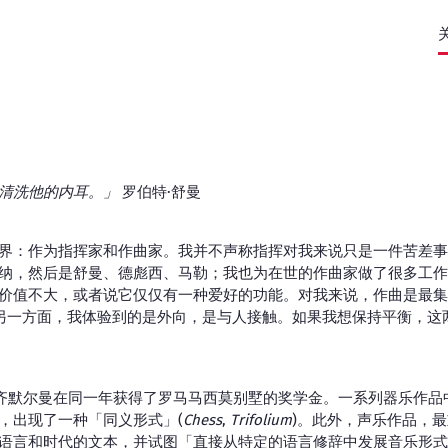
清洗他的内耳。」
罗伯特·舒曼
界：作为指挥家和作曲家。我并不声称指挥对我来说只是一件苦差事
纳，然后是舒曼、德彪西、马勒；我也为在世的作曲家做了很多工作
价值不大，或者说它仅仅有一种爱好的功能。对我来说，作曲是最集
另一方面，我体验到的是外向，是与人接触。如果我想保持平衡，这
与齐默尔曼在同一年获得了罗马马西莫别墅的奖学金。一系列器乐作品
，出现了一种「同义形式」(
Chess
,
Trifolium
)。此外，声乐作品，
语言和时代的文本，并试图「直接从特定的语言修辞中发展音乐形式」