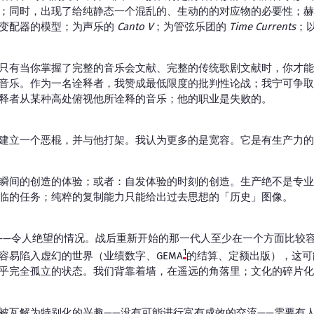
；同时，出现了给纯静态一个混乱的、生动的的对应物的必要性；赫
变配器的模型；为声乐的
Canto V
；为管弦乐团的
Time Currents
；
只有当你掌握了完整的音乐会文献、完整的传统歌剧文献时，你才能
音乐。作为一名诠释者，我赞成最低限度的批判性论战；我宁可争取
释者从某种高处俯视他所诠释的音乐；他的职业是失败的。
建立一个恶棍，并与他打架。我认为更多的是宽容。它是有生产力的
瞬间的创造的体验；或者：自发体验的时刻的创造。生产绝不是专业
临的任务；纯粹的复制能力只能给出过去思想的「历史」图像。
——令人绝望的情况。战后重新开始的那一代人至少在一个方面比较
1
容易陷入虚幻的世界（业绩数字、GEMA
的结算、定额出版），这可
乎完全孤立的状态。我们背靠着墙，在遥远的角落里；文化的碎片化
被瓦解为特别化的兴趣——没有可能进行富有成效的交流——需要有