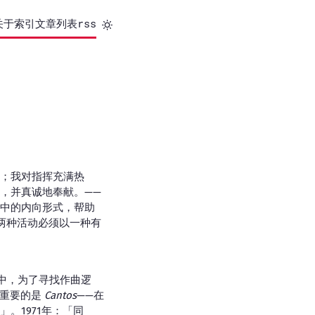
关于
索引
文章列表
rss
；我对指挥充满热
，并真诚地奉献。——
中的内向形式，帮助
两种活动必须以一种有
中，为了寻找作曲逻
最重要的是
Cantos
——在
。1971年：「同