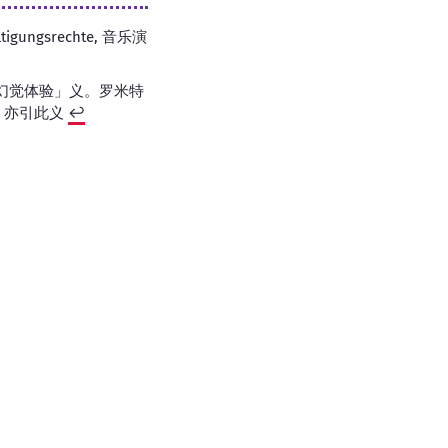
ältigungsrechte, 音乐演
D后的幻觉体验」义。罗米特
) 亦引此义
↩︎