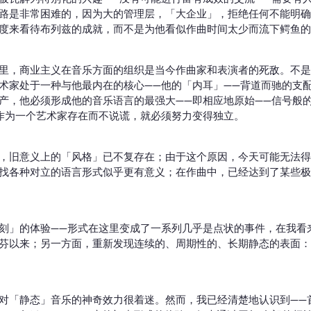
路是非常困难的，因为大的管理层，「大企业」，拒绝任何不能明确
度来看待布列兹的成就，而不是为他看似作曲时间太少而流下鳄鱼的
里，商业主义在音乐方面的组织是当今作曲家和表演者的死敌。不是
术家处于一种与他最内在的核心——他的「内耳」——背道而驰的支
产，他必须形成他的音乐语言的最强大——即相应地原始——信号般
作为一个艺术家存在而不说谎，就必须努力变得独立。
，旧意义上的「风格」已不复存在；由于这个原因，今天可能无法得
找各种对立的语言形式似乎更有意义；在作曲中，已经达到了某些极
刻」的体验——形式在这里变成了一系列几乎是点状的事件，在我看
芬以来；另一方面，重新发现连续的、周期性的、长期静态的表面：
对「静态」音乐的神奇效力很着迷。然而，我已经清楚地认识到——