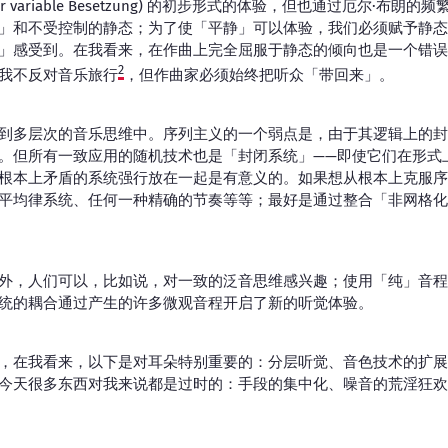
für variable Besetzung) 的初步形式的体验，但也通过厄尔·布
」和不受控制的静态；为了使「平静」可以体验，我们必须赋予静态
」感受到。在我看来，在作曲上完全屈服于静态的倾向也是一个错误
2
我不反对音乐旅行
，但作曲家必须始终把听众「带回来」。
到多层次的音乐思维中。序列主义的一个弱点是，由于其逻辑上的封
。但所有一致应用的随机技术也是「封闭系统」——即使它们在形式
根本上矛盾的系统强行放在一起是有意义的。如果想从根本上克服序
平均律系统、任何一种精确的节奏等等；最好是通过整合「非网格化
外，人们可以，比如说，对一致的泛音思维感兴趣；使用「纯」音程
统的耦合通过产生的许多微观音程开启了新的听觉体验。
，在我看来，以下是对耳朵特别重要的：分层听觉、音色技术的扩展
今天很多东西对我来说都是过时的：手段的集中化、噪音的荒淫狂欢