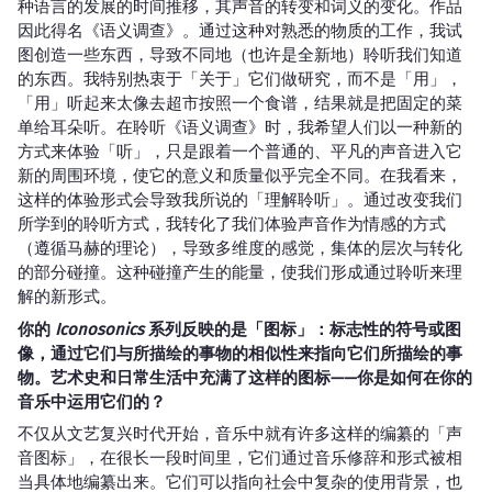
种语言的发展的时间推移，其声音的转变和词义的变化。作品
因此得名《语义调查》。通过这种对熟悉的物质的工作，我试
图创造一些东西，导致不同地（也许是全新地）聆听我们知道
的东西。我特别热衷于「关于」它们做研究，而不是「用」，
「用」听起来太像去超市按照一个食谱，结果就是把固定的菜
单给耳朵听。在聆听《语义调查》时，我希望人们以一种新的
方式来体验「听」，只是跟着一个普通的、平凡的声音进入它
新的周围环境，使它的意义和质量似乎完全不同。在我看来，
这样的体验形式会导致我所说的「理解聆听」。通过改变我们
所学到的聆听方式，我转化了我们体验声音作为情感的方式
（遵循马赫的理论），导致多维度的感觉，集体的层次与转化
的部分碰撞。这种碰撞产生的能量，使我们形成通过聆听来理
解的新形式。
你的
Iconosonics
系列反映的是「图标」：标志性的符号或图
像，通过它们与所描绘的事物的相似性来指向它们所描绘的事
物。艺术史和日常生活中充满了这样的图标——你是如何在你的
音乐中运用它们的？
不仅从文艺复兴时代开始，音乐中就有许多这样的编纂的「声
音图标」，在很长一段时间里，它们通过音乐修辞和形式被相
当具体地编纂出来。它们可以指向社会中复杂的使用背景，也