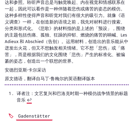
达和参照。聆听声音总是与触觉唤起、内在视觉和情感联系在
一起，因此可以看作是一种伴随着悲伤或痛苦的姿态的模仿。
这种多样性使得声音和听觉对我们有很大的吸引力。就像《语
义调查》一样，在创造新的语境之前，我先对材料进行搜索、
分类和形式化。《悲歌》的材料指的是上述的「预设」，围绕
的主题包括伤痛、孤独、狂躁的抑郁、燃烧的痛苦的呐喊、Les
Adieux 和 Abschied（告别）。运用材料，创造出的音乐能从中
迸发出火花，但又不想触发相关情绪。它不想「悲伤」或「痛
苦」，而是根据我们的文化围绕「悲伤」产生的标准化、被编
纂的姿态，创造出一个联想的世界。
安德烈亚斯·卡尔采访
原文德语，翻译自马丁·鲁梅尔的英语翻译版本
译者注：文艺复兴和巴洛克时期一种模仿战争情景的标题
音乐
↩︎
Gadenstätter