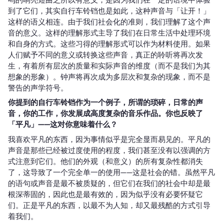
到了它们，其实自行车铃铛也是如此，这种声音与「让开！」
这样的语义相连。由于我们社会化的准则，我们理解了这个声
音的意义。这样的理解形式主导了我们在日常生活中处理环境
和自身的方式。这些习得的理解形式可以作为材料使用。如果
人们赋予不同的意义或转换这些声音，真正的聆听将再次发
生，有着所有层次的质量和实际声音的维度（而不是我们为其
想象的形象）。钟声将再次成为多层次和复杂的现象，而不是
警告的声学符号。
你提到的自行车铃铛作为一个例子，所谓的琐碎，日常的声
音，你的工作，你发展成高度复杂的音乐作品。你也反映了
「平凡」——这对你意味着什么？
我喜欢平凡的东西，因为事情似乎是完全显而易见的。平凡的
声音是那些已经被过度使用的程度，我们甚至没有以强调的方
式注意到它们。他们的外观（和意义）的所有复杂性都消失
了，这导致了一个完全单一的使用——这是社会的错。虽然平凡
的语句或声音是最不被质疑的，但它们在我们的社会中却是最
根深蒂固的，因此也是最有效的，因为似乎没有必要怀疑它
们。正是平凡的东西，以最不为人知，却又最残酷的方式引导
着我们。