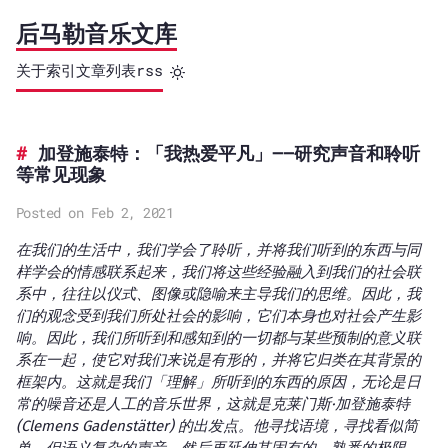
后马勒音乐文库
关于
索引
文章列表
rss
加登施泰特：「我热爱平凡」——研究声音和聆听
等常见现象
Posted on Feb 2, 2021
在我们的生活中，我们学会了聆听，并将我们听到的东西与同
样学会的情感联系起来，我们将这些经验融入到我们的社会联
系中，往往以仪式、图像或隐喻来主导我们的思维。因此，我
们的观念受到我们所处社会的影响，它们本身也对社会产生影
响。因此，我们所听到和感知到的一切都与某些预制的意义联
系在一起，使它对我们来说是有形的，并将它归类在其背景的
框架内。这就是我们「理解」所听到的东西的原因，无论是日
常的噪音还是人工的音乐世界，这就是克莱门斯·加登施泰特
(Clemens Gadenstätter) 的出发点。他寻找语境，寻找看似简