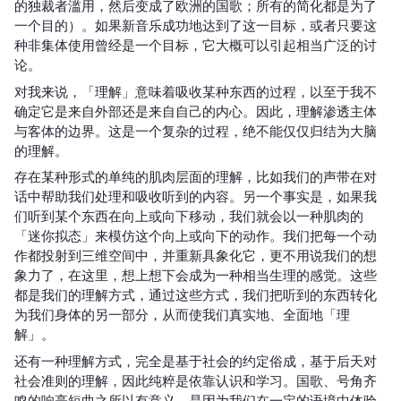
的独裁者滥用，然后变成了欧洲的国歌；所有的简化都是为了
一个目的）。如果新音乐成功地达到了这一目标，或者只要这
种非集体使用曾经是一个目标，它大概可以引起相当广泛的讨
论。
对我来说，「理解」意味着吸收某种东西的过程，以至于我不
确定它是来自外部还是来自自己的内心。因此，理解渗透主体
与客体的边界。这是一个复杂的过程，绝不能仅仅归结为大脑
的理解。
存在某种形式的单纯的肌肉层面的理解，比如我们的声带在对
话中帮助我们处理和吸收听到的内容。另一个事实是，如果我
们听到某个东西在向上或向下移动，我们就会以一种肌肉的
「迷你拟态」来模仿这个向上或向下的动作。我们把每一个动
作都投射到三维空间中，并重新具象化它，更不用说我们的想
象力了，在这里，想上想下会成为一种相当生理的感觉。这些
都是我们的理解方式，通过这些方式，我们把听到的东西转化
为我们身体的另一部分，从而使我们真实地、全面地「理
解」。
还有一种理解方式，完全是基于社会的约定俗成，基于后天对
社会准则的理解，因此纯粹是依靠认识和学习。国歌、号角齐
鸣的响亮短曲之所以有意义，是因为我们在一定的语境中体验