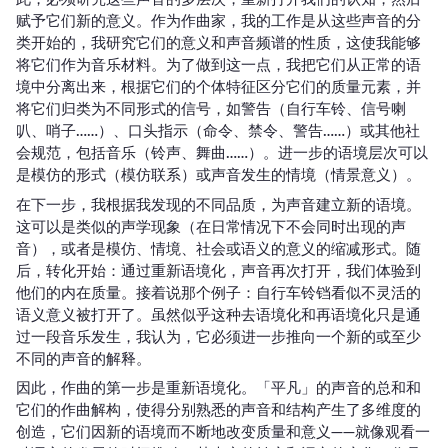
赋予它们新的意义。作为作曲家，我的工作是从这些声音的分
类开始的，我研究它们的意义和声音频谱的性质，这使我能够
将它们作为音乐材料。为了做到这一点，我把它们从正常的语
境中分离出来，根据它们的个体特征区分它们的质量元素，并
将它们归类为不同形式的信号，如警告（自行车铃、信号喇
叭、哨子……）、口头指示（命令、禁令、警告……）或其他社
会规范，包括音乐（铃声、舞曲……）。进一步的语境层次可以
是模仿的形式（模仿联系）或声音发生的情境（情景意义）。
在下一步，我根据我发现的不同品质，为声音建立新的语境。
这可以是类似的声学现象（在日常情况下不会同时出现的声
音），或者是模仿、情境、社会或语义的意义的缩减形式。随
后，转化开始：通过重新语境化，声音再次打开，我们体验到
他们的内在质量。接着说那个例子：自行车铃铛看似不灵活的
语义意义被打开了。虽然似乎这种去语境化和再语境化只是通
过一段音乐发生，我认为，它必须进一步推向一个新的或至少
不同的声音的解释。
因此，作曲的第一步是重新语境化。「平凡」的声音的总和和
它们的作曲解构，使得分别熟悉的声音和结构产生了多维度的
创造，它们因新的语境而不断地改变质量和意义——就像观看一