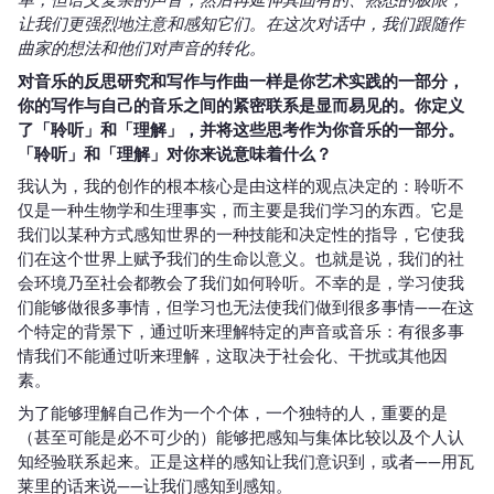
单，但语义复杂的声音，然后再延伸其固有的、熟悉的极限，
让我们更强烈地注意和感知它们。在这次对话中，我们跟随作
曲家的想法和他们对声音的转化。
对音乐的反思研究和写作与作曲一样是你艺术实践的一部分，
你的写作与自己的音乐之间的紧密联系是显而易见的。你定义
了「聆听」和「理解」，并将这些思考作为你音乐的一部分。
「聆听」和「理解」对你来说意味着什么？
我认为，我的创作的根本核心是由这样的观点决定的：聆听不
仅是一种生物学和生理事实，而主要是我们学习的东西。它是
我们以某种方式感知世界的一种技能和决定性的指导，它使我
们在这个世界上赋予我们的生命以意义。也就是说，我们的社
会环境乃至社会都教会了我们如何聆听。不幸的是，学习使我
们能够做很多事情，但学习也无法使我们做到很多事情——在这
个特定的背景下，通过听来理解特定的声音或音乐：有很多事
情我们不能通过听来理解，这取决于社会化、干扰或其他因
素。
为了能够理解自己作为一个个体，一个独特的人，重要的是
（甚至可能是必不可少的）能够把感知与集体比较以及个人认
知经验联系起来。正是这样的感知让我们意识到，或者——用瓦
莱里的话来说——让我们感知到感知。