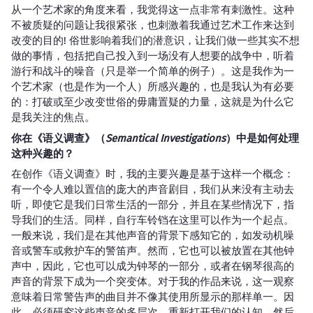
从一个艺术家的角度来看，我觉得这一点非常有刺激性。这种
不被质疑的问题让我很紧张，也刺激着我通过艺术工作来达到
改变的目的! 俗世影响着我们的潜意识，让我们做一些其实不想
做的事情，包括把自己投入到一场没有人想要的战争中，听着
游行和战斗的噪音（只是举一个简单的例子）。这是我作为一
个艺术家（也是作为一个人）所感兴趣的，也是我认为有必要
的：打破或至少改变世俗的毋庸置疑的力量，这就是为什么它
是我关注的焦点。
你在《语义调查》（
Semantical Investigations
）中是如何处理
这种兴趣的？
在创作《语义调查》时，我的主要兴趣是基于这样一个概念：
有一个令人难以置信的庞大的声音剧目，我们从来没有主动去
听，即使它是我们日常生活的一部分，并且在某些情况下，指
导我们的生活。同样，自行车铃铛在这里可以作为一个起点。
一般来说，我们是在其他声音的背景下感知它的，如发动机噪
音或警车或救护车的警笛声。然而，它也可以被放置在其他钟
声中，因此，它也可以成为钟琴的一部分，或者在钢琴很高的
声音的背景下成为一个突变体。对于我的作品来说，这一观察
意味着日常警告声的曲目并不像其使用所显示的那样单一。因
此，必须研究这些声音的多层次，重新打开我们的认知，然后