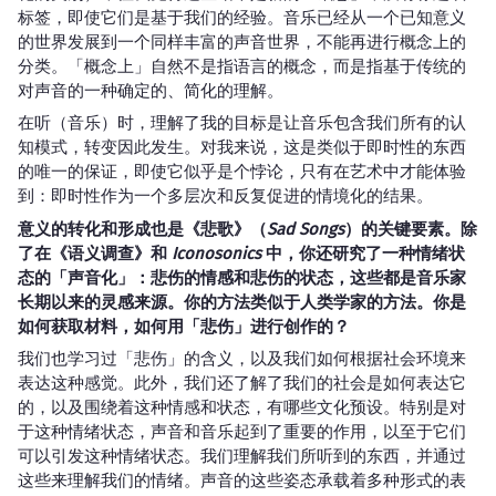
标签，即使它们是基于我们的经验。音乐已经从一个已知意义
的世界发展到一个同样丰富的声音世界，不能再进行概念上的
分类。「概念上」自然不是指语言的概念，而是指基于传统的
对声音的一种确定的、简化的理解。
在听（音乐）时，理解了我的目标是让音乐包含我们所有的认
知模式，转变因此发生。对我来说，这是类似于即时性的东西
的唯一的保证，即使它似乎是个悖论，只有在艺术中才能体验
到：即时性作为一个多层次和反复促进的情境化的结果。
意义的转化和形成也是《悲歌》（
Sad Songs
）的关键要素。除
了在《语义调查》和
Iconosonics
中，你还研究了一种情绪状
态的「声音化」：悲伤的情感和悲伤的状态，这些都是音乐家
长期以来的灵感来源。你的方法类似于人类学家的方法。你是
如何获取材料，如何用「悲伤」进行创作的？
我们也学习过「悲伤」的含义，以及我们如何根据社会环境来
表达这种感觉。此外，我们还了解了我们的社会是如何表达它
的，以及围绕着这种情感和状态，有哪些文化预设。特别是对
于这种情绪状态，声音和音乐起到了重要的作用，以至于它们
可以引发这种情绪状态。我们理解我们所听到的东西，并通过
这些来理解我们的情绪。声音的这些姿态承载着多种形式的表