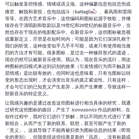
可以触发某些情感、情绪或语义场。这种编纂信息包括悲伤或
1
痛苦、解脱和喜悦，也包括战斗（battaglia
）、暴风雨和雷雨
等等。在西方艺术音乐中，这些编码和图标起源于牧歌，并继
续存在于清唱剧和歌剧以及19世纪和20世纪的标题音乐中，当
然也存在于现在的电影配乐中。在新音乐中，这些图标被忽视
或重新定义，尽管是在短时间内；可能是因为它们深深扎根于
我们的听觉，这种改变似乎几乎不可能，或者只有使用相当激
烈的方法才有可能。很多图标，是过去一种修辞形式的遗迹，
现在仍然可以被新音乐使用。我认为，现在音乐的流行，用这
种图标的旧模式来达到识别的效果（引发情感行为而不触及深
层情感）是比较有效的，但同时这也意味着，只有当图标以转
变的形态出现时，才会演变出音乐的真正紧迫性。只有这样，
才会与它们的已知意义产生差异，从而产生摩擦，导致这样一
部新音乐的特定意义。
让我感兴趣的是通过改造这些图标进行相当具体的研究，我通
过研究这些图标的曲目，产生了
Iconosonics
作品的材料。在
创作过程中，我对它们进行了拆解，并以不同的方式进行了重
新组合，从而产生了新的联系、联想，甚至可能产生了新的
「意义」。这就导致了不能再被归类为图标信息的结果（即简
化的类别），但我觉得这些结果是新的「讯息」，没有标题或