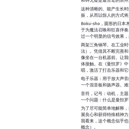
和钟无疑是最古老的崇拜
这种清晰的、能产生长时
振，从而以惊人的方式将
Boku-sho，圆形
于为魔法召唤和狂喜伴奏
过一个明显的信号效果，
两架三角钢琴。在工业时
法）。凭借其不断完善和
像坐在一台机器前。让我
体接触。在《曼怛罗》中
唱，激活了打击乐器和它
电子乐器：用于放大声音
一个混音板和扬声器。难
音符，记号：动机，主题
一个问题：什么是曼怛罗
为了尽可能简单地解释，
展良心和获得特殊精神力
我看来，这个概念似乎也
概念）。