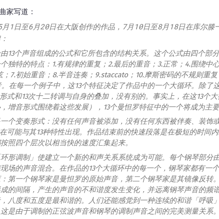
作曲家写道：
年5月1日至6月20日在大阪创作的作品，7月10日至8月18日在库尔
架：
由13个声音组成的公式和它所包含的结构关系。这个公式由四个部
特的特点：1.有规律的重复；2.最后的重音；3.正常；4.围绕中心音的a
o和弦；7.初始重音；8.半音连奏；9.staccato；10.摩斯密码的不规则重复
琶音。在每一个例子中，这13个特征决定了作品中的一个大循环。除了
音形式和13次十二转调与自身的叠加，没有别的。事实上，在这13个
，增音形式围绕着这些发展），13个曼怛罗特征中的一个将成为主
一个变奏形式：没有任何声音被添加，没有任何东西被伴奏、装饰或
潜在可能与其13种特性出现。作品结束前的快速段落是在极短的时间
都按照四个层次以相当快的速度汇集起来。
「环形调制」使建立一个新的和声关系系统成为可能。每个钢琴部分
现场的声音混合。在作品的13个大循环中的每一个，钢琴家都有一
应：第一个钢琴家是曼怛罗的原始声音，第二个钢琴家是其镜像反转
形成的间隔，产生的声音的不和谐度发生变化，并远离钢琴声音的频
音，八度和五度是最和谐的。人们还能感觉到一种连续的和谐「呼吸
，这是由于调制的正弦波声音和钢琴的调制声音之间的完美测量关系