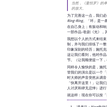
当然，《曼怛罗》的
的放大。
为了完善这一点，我们必
Ring-Ring
。「环」是一
在自己身上；有振动和响
一部作品–歌剧《光》，
我想以个人的方式来结束
制，并与我们排练了一整
印象深刻的经历；施托克
这让我们看到，他对作品
节。（让我顺便提一下，
同样令人愉快的是，施托
管我们的演出是以一个「
时大师的声音突然从调音
「快离开这里！」让我们
人讨厌和肆无忌惮）进行
就这样：现在你可以按「
译者注：Ring作