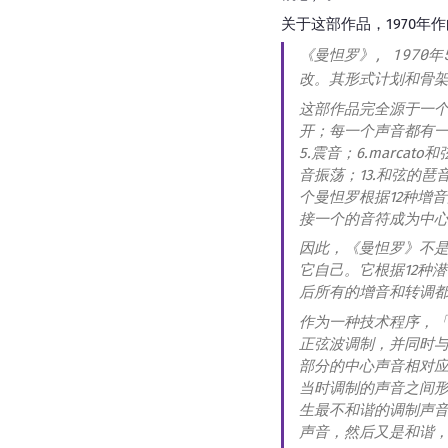
关于这部作品，1970年
《曼怛罗》, 1970
改。其形式计划和骨
这部作品完全源于一个
开；每一个声音都有一个独
5.震音；6.marcat
音振荡；13.和弦的
个曼怛罗根据12种增
接一个的音符成为中心
因此，《曼怛罗》不是
它自己。它根据12种
后所有的增音和转调
作为一种技术程序，
正弦波调制，并同时与
部分的中心声音相对
当时调制的声音之间
生最不和谐的调制声
声音，然后又是和谐