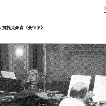
：施托克豪森《曼怛罗》