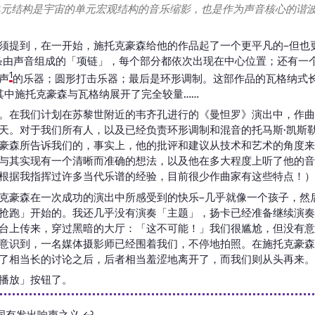
单元结构是宇宙的单元宏观结构的音乐缩影，也是作为声音核心的谐
须提到，在一开始，施托克豪森给他的作品起了一个更平凡的–但也
条由声音组成的「项链」，每个部分都依次出现在中心位置；还有一
1
声
的乐器；圆形打击乐器；最后是环形调制。这部作品的瓦格纳式
其中施托克豪森与瓦格纳展开了完全较量……
。在我们计划在苏黎世附近的韦齐孔进行的《曼怛罗》演出中，作曲
天。对于我们所有人，以及已经负责环形调制和混音的托马斯·凯斯
豪森所告诉我们的，事实上，他的批评和建议从技术和艺术的角度来
与其实现有一个清晰而准确的想法，以及他在多大程度上听了他的音
根据我指挥过许多当代乐谱的经验，目前很少作曲家有这些特点！）
克豪森在一次成功的演出中所感受到的快乐–几乎就像一个孩子，然
抢跑」开始的。我还几乎没有演奏「主题」，扬卡已经准备继续演奏
台上传来，穿过黑暗的大厅：「这不可能！」我们很尴尬，但没有意
意识到，一名媒体摄影师已经围着我们，不停地拍照。在施托克豪森
了相当长的讨论之后，后者相当羞涩地离开了，而我们则从头再来。
播放」按钮了。
动词有发出响声之义
↩︎