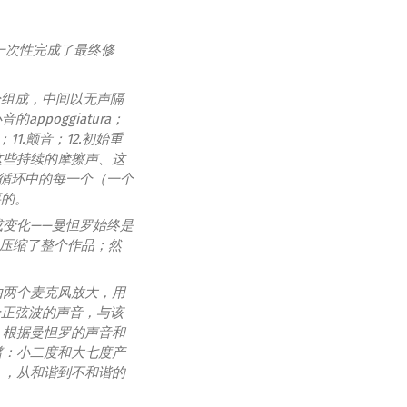
滕一次性完成了最终修
分组成，中间以无声隔
ppoggiatura；
；11.颤音；12.初始重
这些持续的摩擦声、这
大循环中的每一个（一个
要的。
变化——曼怛罗始终是
内压缩了整个作品；然
由两个麦克风放大，用
个正弦波的声音，与该
。根据曼怛罗的声音和
谱：小二度和大七度产
」，从和谐到不和谐的
。